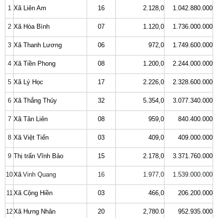
1
Xã Liên Am
16
2.128,0
1.042.880.000
2
Xã Hòa Bình
07
1.120,0
1.736.000.000
3
Xã Thanh Lương
06
972,0
1.749.600.000
4
Xã Tiền Phong
08
1.200,0
2.244.000.000
5
Xã Lý Học
17
2.226,0
2.328.600.000
6
Xã Thắng Thủy
32
5.354,0
3.077.340.000
7
Xã Tân Liên
08
959,0
840.400.000
8
Xã Việt Tiến
03
409,0
409.000.000
9
Thị trấn Vĩnh Bảo
15
2.178,0
3.371.760.000
10
Xã
Vinh Quang
16
1.977,0
1.539.000.000
11
Xã Cộng Hiền
03
466,0
206.200.000
12
Xã Hưng Nhân
20
2,780.0
952.935.000