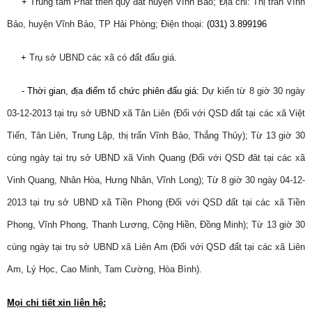
+
Trung tâm Phát triển quỹ đất huyện Vĩnh Bảo; Địa chỉ: Thị trấn Vĩnh
Bảo, huyện Vĩnh Bảo, TP Hải Phòng; Điện thoại:
(031) 3.899196
+
Trụ sở UBND các xã có đất đấu giá
.
- Thời gian, địa điểm tổ chức phiên đấu giá
:
Dự kiến từ 8 giờ 30 ngày
03-12-2013 tại trụ sở UBND xã Tân Liên (Đối với QSD đất tại các xã Việt
Tiến, Tân Liên, Trung Lập, thị trấn Vĩnh Bảo, Thắng Thủy); Từ 13 giờ 30
cùng ngày tại trụ sở UBND xã Vinh Quang (Đối với QSD đât tại các xã
Vinh Quang, Nhân Hòa, Hưng Nhân, Vĩnh Long); Từ 8 giờ 30 ngày 04-12-
2013 tại trụ sở UBND xã Tiền Phong (Đối với QSD đất tại các xã Tiền
Phong, Vĩnh Phong, Thanh Lương, Cộng Hiền, Đồng Minh); Từ 13 giờ 30
cùng ngày tại trụ sở UBND xã Liên Am (Đối với QSD đất tại các xã Liên
Am, Lý Học, Cao Minh, Tam Cường, Hòa Bình).
Mọi chi tiết xin liên hệ: