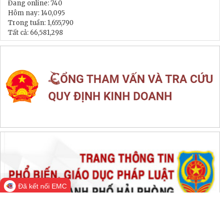
LIÊN KẾT WEB SITE
THỐNG KÊ TRUY CẬP
Đang online:
740
Hôm nay:
140,095
Trong tuần:
1,655,790
Tất cả:
66,581,298
Đã kết nối EMC