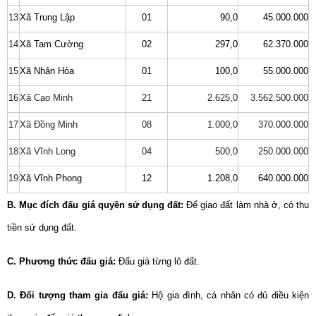
13
Xã Trung Lập
01
90,0
45.000.000
14
Xã Tam Cường
02
297,0
62.370.000
15
Xã Nhân Hòa
01
100,0
55.000.000
16
Xã Cao Minh
21
2.625,0
3.562.500.000
17
Xã Đồng Minh
08
1.000,0
370.000.000
18
Xã Vĩnh Long
04
500,0
250.000.000
19
Xã Vĩnh Phong
12
1.208,0
640.000.000
B. Mục đích đấu giá quyền sử dụng đất:
Để giao đất làm nhà ở, có thu
tiền sử dụng đất.
C. Phương thức đấu giá:
Đấu giá từng lô đất.
D. Đối tượng tham gia đấu giá:
Hộ gia đình, cá nhân có đủ điều kiện