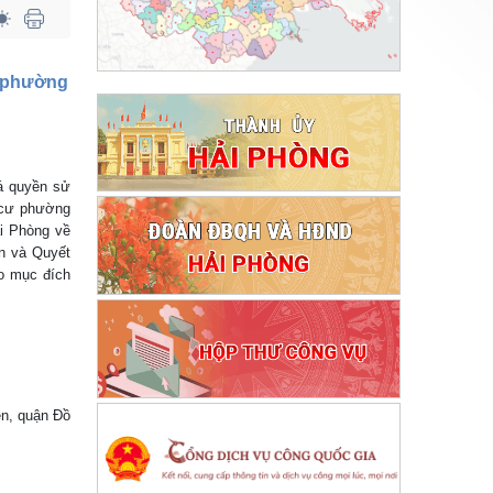
ư phường
iá quyền sử
n cư phường
i Phòng về
ơn và Quyết
o mục đích
n, quận Đồ