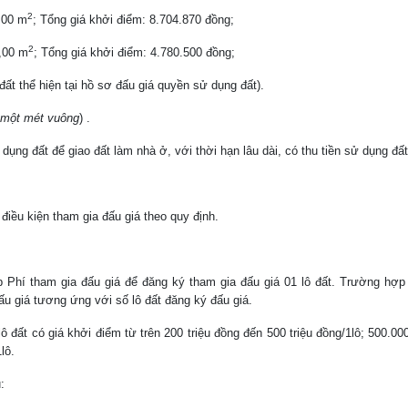
2
,00 m
; Tổng giá khởi điểm: 8.704.870 đồng;
2
5,00 m
; Tổng giá khởi điểm: 4.780.500 đồng;
ô đất thể hiện tại hồ sơ đấu giá quyền sử dụng đất).
một mét vuông
) .
ụng đất để giao đất làm nhà ở, với thời hạn lâu dài, có thu tiền sử dụng đất
điều kiện tham gia đấu giá theo quy định.
 Phí tham gia đấu giá để đăng ký tham gia đấu giá 01 lô đất. Trường hợ
đấu giá tương ứng với số lô đất đăng ký đấu giá.
ô đất có giá khởi điểm từ trên 200 triệu đồng đến 500 triệu đồng/1lô; 500.00
lô.
: