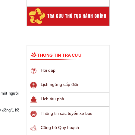
.
THÔNG TIN TRA CỨU
Hỏi đáp
Lịch ngừng cấp điện
p một người
Lịch tàu phà
0 đồng/1 hồ
Thông tin các tuyến xe bus
Công bố Quy hoạch