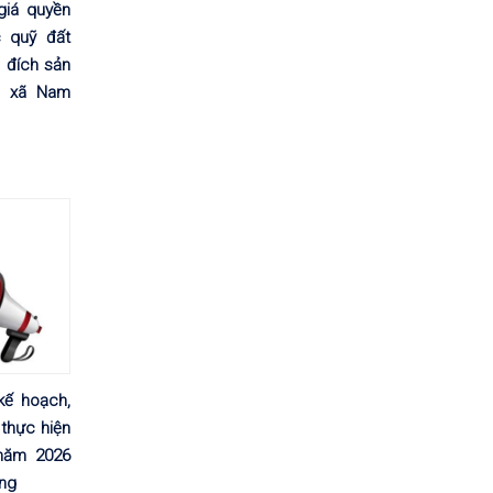
 giá quyền
 quỹ đất
đích sản
 xã Nam
kế hoạch,
thực hiện
năm 2026
ơng