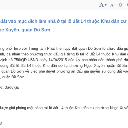
 đất vào mục đích làm nhà ở tại lô đất L4 thuộc Khu dân c
c Xuyên, quận Đồ Sơn
òng phối hợp với
Trung tâm Phát triển quỹ đất quận Đồ Sơn tổ chức đấu g
ình, cá nhân theo phương thức đấu giá từng lô tại lô đất L4 thuộc Khu dâ
 định số 756/QĐ-UBND ngày 14/04/2015 của Ủy ban nhân dân thành phố Hả
sử dụng đất lô đất L4 thuộc Khu dân cư tại phường Ngọc Xuyên, quận Đồ S
 quận Đồ Sơn về việc phê duyệt phương án đấu giá quyền sử dụng đất và
n, quận Đồ Sơn.
ớc; Bước giá:
 được giải phóng mặt bằng tại
lô đất L4 thuộc Khu dân cư phường Ngọc Xuyê
iá: