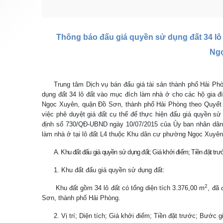
Thông báo đấu giá
quyền sử dụng đất 34 lô
Ngọ
Trung tâm Dịch vụ bán đấu giá tài sản thành phố Hải Ph
dụng đất 34 lô đất vào mục đích làm nhà ở cho các hộ gia đ
Ngọc Xuyên, quận Đồ Sơn, thành phố Hải Phòng
theo
Quyết
việc phê duyệt giá đất cụ thể để thực hiện đấu giá quyền 
định số 730/QĐ-UBND ngày 10/07/2015 của Ủy ban nhân dân
làm nhà ở tại lô đất L4 thuộc Khu dân cư phường Ngọc Xuyê
A. Khu đất đấu giá quyền sử dụng đất; Giá khởi điểm; Tiền đặt trư
1. Khu đất đấu giá quyền sử dụng đất:
2
Khu đất gồm 34 lô đất có tổng diện tích 3.376,00 m
, đã
Sơn
,
thành phố Hải Phòng.
2. Vị trí; Diện tích; Giá khởi điểm; Tiền đặt trước; Bước g