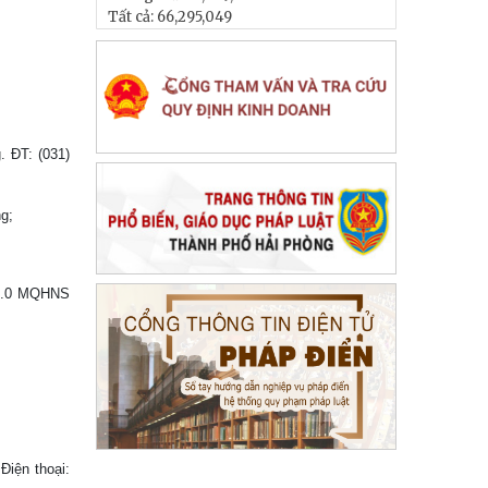
Tất cả:
66,295,049
. ĐT: (031)
g;
41.0 MQHNS
Điện thoại: