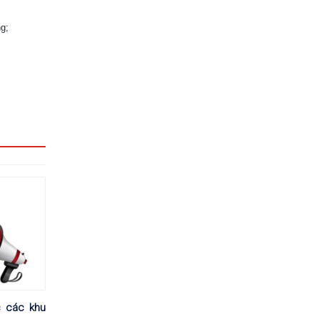
g;
 các khu