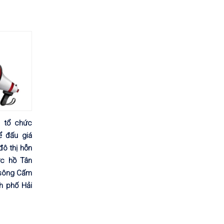
 tổ chức
ể đấu giá
ô thị hỗn
ực hồ Tân
 sông Cấm
h phố Hải