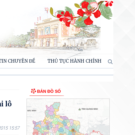
TIN CHUYÊN ĐỀ
THỦ TỤC HÀNH CHÍNH
BẢN ĐỒ SỐ
i lô
015 15:57