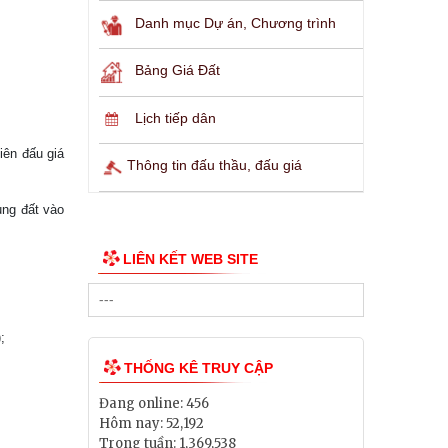
Danh mục Dự án, Chương trình
Bảng Giá Đất
Lịch tiếp dân
iên đấu giá
Thông tin đấu thầu, đấu giá
ng đất vào
LIÊN KẾT WEB SITE
;
THỐNG KÊ TRUY CẬP
Đang online:
456
Hôm nay:
52,192
Trong tuần:
1,369,538