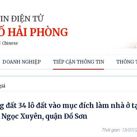
IN ĐIỆN TỬ
Ố HẢI PHÒNG
|
Chinese
DOANH NGHIỆP
TIẾP CẬN THÔNG TIN
THÔNG 
giá
đất 34 lô đất vào mục đích làm nhà ở tạ
 Ngọc Xuyên, quận Đồ Sơn
13/07/2