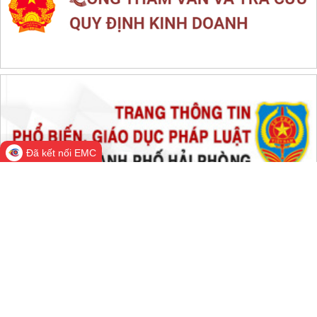
THỐNG KÊ TRUY CẬP
Đang online:
792
Hôm nay:
501,880
Trong tuần:
1,166,956
Tất cả:
66,092,464
Đã kết nối EMC