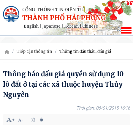
CỔNG THÔNG TIN ĐIỆN TỬ
THÀNH PHỐ HẢI PHÒNG
English
|
Japanese
|
Korean
|
Chinese
Tiếp cận thông tin
Thông tin đấu thầu, đấu giá
Thông báo đấu giá quyền sử dụng 10
lô đất ở tại các xã thuộc huyện Thủy
Nguyên
06/01/2015 16:16