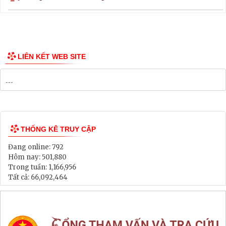
Thông tin các tuyến xe bus
Công bố Quy hoạch
Danh mục Dự án, Chương trình
Bảng Giá Đất
Lịch tiếp dân
Thông tin đấu thầu, đấu giá
LIÊN KẾT WEB SITE