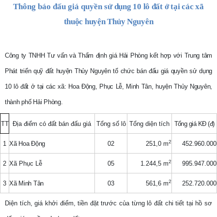
Thông báo đấu giá quyền
sử dụng 10 lô đất ở tại các xã
thuộc huyện Thủy Nguyên
Công ty TNHH Tư vấn và Thẩm định giá Hải Phòng kết hợp với Trung tâm
Phát triển quỹ đất huyện Thủy Nguyên tổ chức bán đấu giá quyền sử dụng
10 lô đất ở tại các xã: Hoa Động, Phục Lễ, Minh Tân, huyện Thủy Nguyên,
thành phố Hải Phòng.
TT
Địa điểm có đất bán đấu giá
Tổng số lô
Tổng diện tích
Tổng giá KĐ (đ)
2
1
Xã Hoa Động
02
251,0 m
452.960.000
2
2
Xã Phục Lễ
05
1.244,5
m
995.947.000
2
3
Xã Minh Tân
03
561,6 m
252.720.000
Diện tích, giá khởi điểm, tiền đặt trước của từng lô đất chi tiết tại hồ sơ