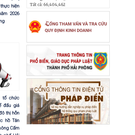
Tất cả:
66,404,462
thực hiện
năm 2026
ơng
 tổ chức
ể đấu giá
ô thị hỗn
ực hồ Tân
 sông Cấm