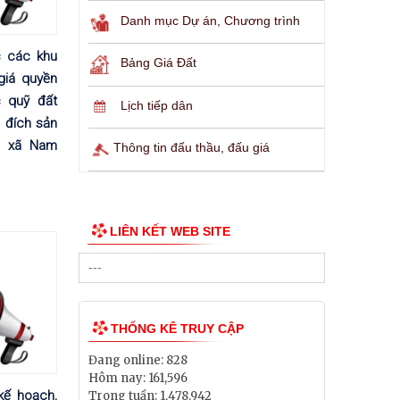
Danh mục Dự án, Chương trình
 các khu
Bảng Giá Đất
 giá quyền
 quỹ đất
Lịch tiếp dân
đích sản
 xã Nam
Thông tin đấu thầu, đấu giá
LIÊN KẾT WEB SITE
THỐNG KÊ TRUY CẬP
Đang online:
828
Hôm nay:
161,596
kế hoạch,
Trong tuần:
1,478,942