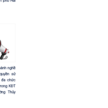
h phố Hải
hành nghề
 quyền sử
 đa chức
trong KĐT
ờng Thủy