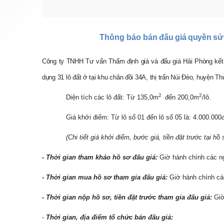
Thông báo
bán đấu giá quyền sử 
Công ty TNHH Tư vấn Thẩm định giá và đấu giá Hải Phòng kết 
dụng 31 lô đất ở tại khu chân đồi 34A, thị trấn Núi Đèo, huyện 
2
2
Diện tích các lô đất: Từ 135,0m
đến 200,0m
/lô.
Giá khởi điểm: Từ lô số 01 đến lô số 05 là: 4.000.000
(Chi tiết giá khởi điểm, bước giá, tiền đặt trước tại h
- Thời gian tham khảo hồ sơ đấu giá:
Giờ hành chính các ng
- Thời gian mua hồ sơ tham gia đấu giá:
Giờ hành chính các
- Thời gian nộp hồ sơ, tiền đặt trước tham gia đấu giá:
Giờ
-
Thời gian, địa điểm tổ chức bán đấu giá: