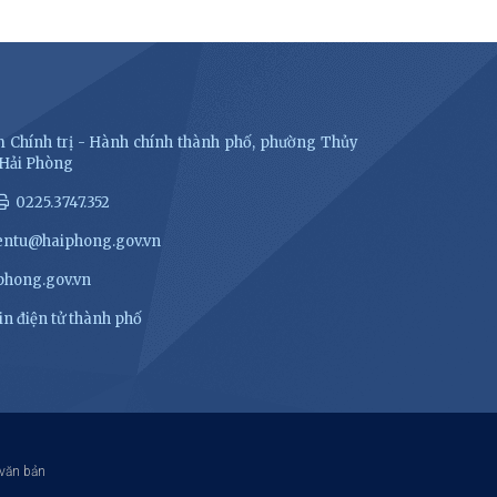
 Chính trị - Hành chính thành phố, phường Thủy
 Hải Phòng
0225.3747.352
entu@haiphong.gov.vn
hong.gov.vn
n điện tử thành phố
 văn bản