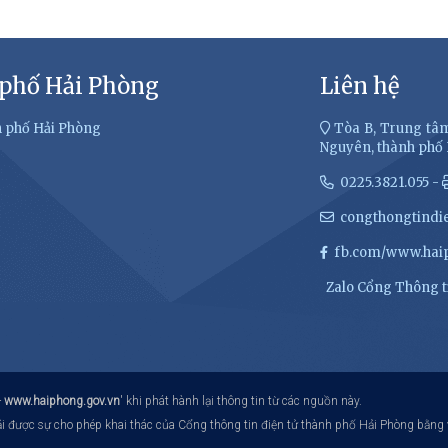
 phố Hải Phòng
Liên hệ
h phố Hải Phòng
Tòa B, Trung tâm
Nguyên, thành phố
0225.3821.055 -
congthongtindi
fb.com/www.haip
Zalo Cổng Thông ti
-
www.haiphong.gov.vn
' khi phát hành lại thông tin từ các nguồn này.
hải được sự cho phép khai thác của Cổng thông tin điện tử thành phố Hải Phòng bằng