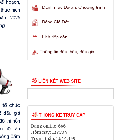
kế hoạch,
Danh mục Dự án, Chương trình
thực hiện
năm 2026
Bảng Giá Đất
ơng
Lịch tiếp dân
Thông tin đấu thầu, đấu giá
LIÊN KẾT WEB SITE
 tổ chức
ể đấu giá
THỐNG KÊ TRUY CẬP
ô thị hỗn
Đang online:
666
ực hồ Tân
Hôm nay:
128,704
 sông Cấm
Trong tuần:
1,644,399