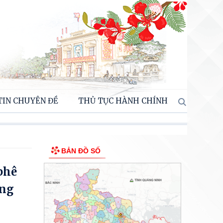
TIN CHUYÊN ĐỀ
THỦ TỤC HÀNH CHÍNH
BẢN ĐỒ SỐ
phê
ơng