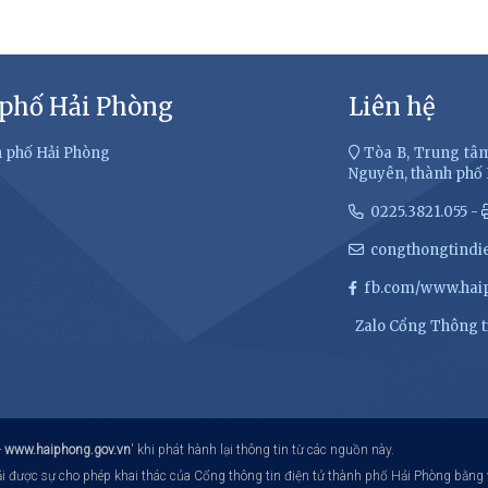
 phố Hải Phòng
Liên hệ
h phố Hải Phòng
Tòa B, Trung tâm
Nguyên, thành phố
0225.3821.055 -
congthongtindi
fb.com/www.haip
Zalo Cổng Thông ti
-
www.haiphong.gov.vn
' khi phát hành lại thông tin từ các nguồn này.
hải được sự cho phép khai thác của Cổng thông tin điện tử thành phố Hải Phòng bằng