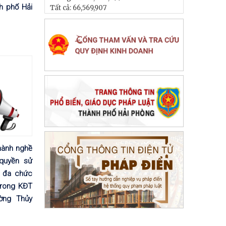
h phố Hải
Tất cả:
66,569,907
hành nghề
 quyền sử
 đa chức
trong KĐT
ờng Thủy