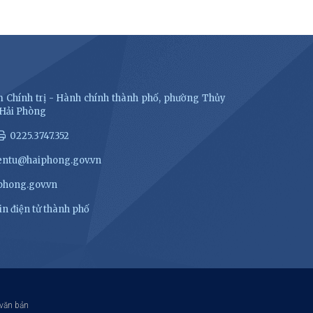
 Chính trị - Hành chính thành phố, phường Thủy
 Hải Phòng
0225.3747.352
entu@haiphong.gov.vn
hong.gov.vn
n điện tử thành phố
 văn bản