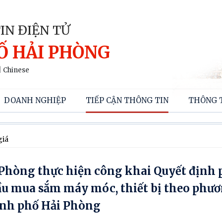
IN ĐIỆN TỬ
Ố HẢI PHÒNG
|
Chinese
DOANH NGHIỆP
TIẾP CẬN THÔNG TIN
THÔNG 
giá
i Phòng thực hiện công khai Quyết định 
ầu mua sắm máy móc, thiết bị theo phư
ành phố Hải Phòng