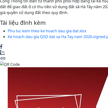
Cổng Thông tin điện tử thành phố phối hợp đăng tải Kế hoạ
đất để giao đất ở có thu tiền sử dụng đất xã Hà Tây năm 2
giá quyền sử dụng đất theo quy định.
Tài liệu đính kèm
Phu luc kem theo ke hoach dau gia dat.xlsx
Ke hoach dau gia QSD dat xa Ha Tay nam 2026.signed.