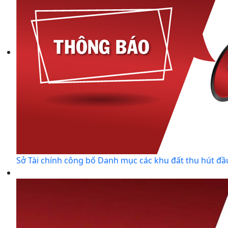
Sở Tài chính công bố Danh mục các khu đất thu hút đầ