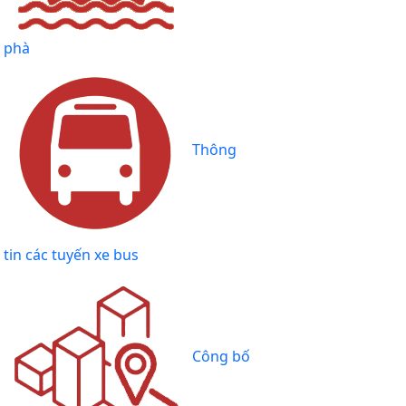
phà
Thông
tin các tuyến xe bus
Công bố