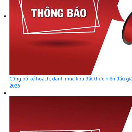
Công bố kế hoạch, danh mục khu đất thực hiện đấu gi
2026