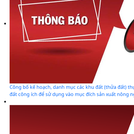
Công bố kế hoạch, danh mục các khu đất (thửa đất) t
đất công ích để sử dụng vào mục đích sản xuất nông