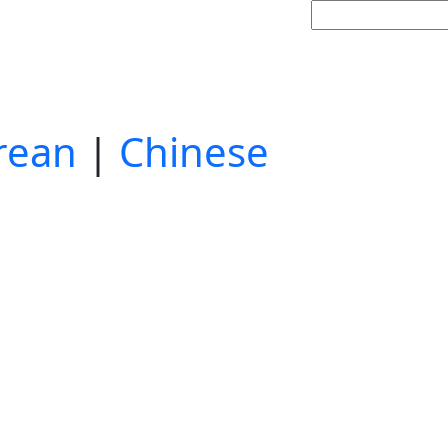
rean
|
Chinese