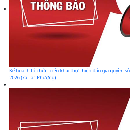
Kế hoạch tổ chức triển khai thực hiện đấu giá quyền s
2026 (xã Lạc Phượng)