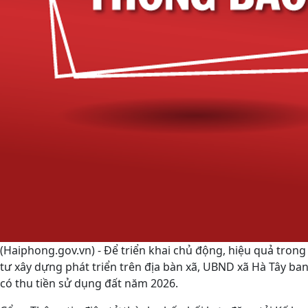
(Haiphong.gov.vn) - Để triển khai chủ động, hiệu quả trong
tư xây dựng phát triển trên địa bàn xã, UBND xã Hà Tây b
có thu tiền sử dụng đất năm 2026.