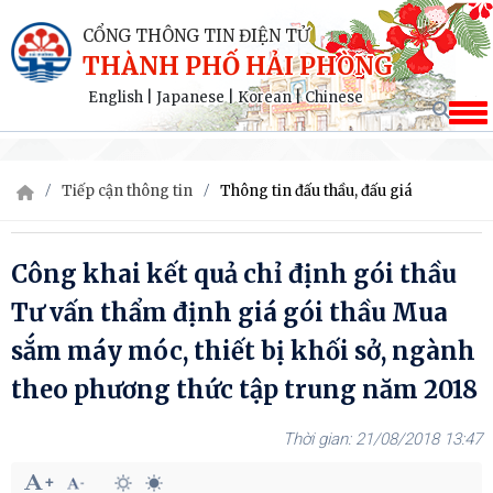
CỔNG THÔNG TIN ĐIỆN TỬ
THÀNH PHỐ HẢI PHÒNG
English
|
Japanese
|
Korean
|
Chinese
Tiếp cận thông tin
Thông tin đấu thầu, đấu giá
Công khai kết quả chỉ định gói thầu
Tư vấn thẩm định giá gói thầu Mua
sắm máy móc, thiết bị khối sở, ngành
theo phương thức tập trung năm 2018
21/08/2018 13:47