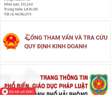
LIÊN KẾT WEB SITE
THỐNG KÊ TRUY CẬP
Đang online:
516
Hôm nay:
133,240
Trong tuần:
1,836,565
Tất cả:
66,762,073
Đã kết nối EMC