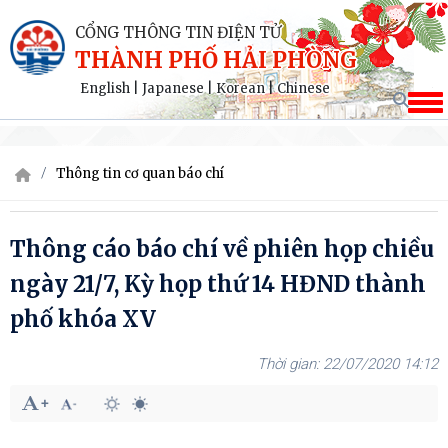
CỔNG THÔNG TIN ĐIỆN TỬ
THÀNH PHỐ HẢI PHÒNG
English
|
Japanese
|
Korean
|
Chinese
Thông tin cơ quan báo chí
Thông cáo báo chí về phiên họp chiều
ngày 21/7, Kỳ họp thứ 14 HĐND thành
phố khóa XV
22/07/2020 14:12