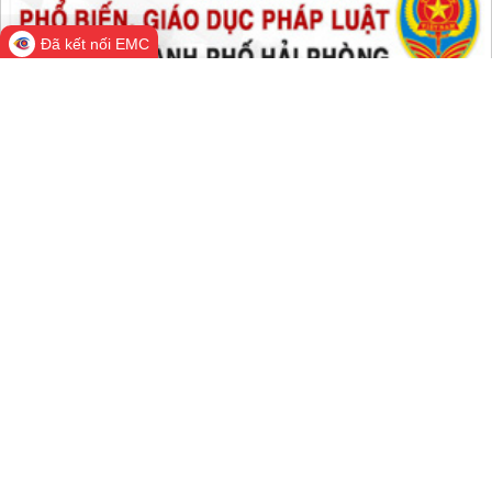
Tất cả:
66,750,790
Đã kết nối EMC