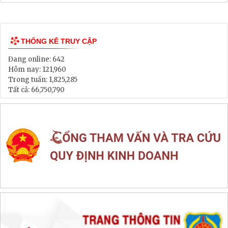
Lịch tiếp dân
Thông tin đấu thầu, đấu giá
LIÊN KẾT WEB SITE
THỐNG KÊ TRUY CẬP
Đang online:
642
Hôm nay:
121,960
Trong tuần:
1,825,285