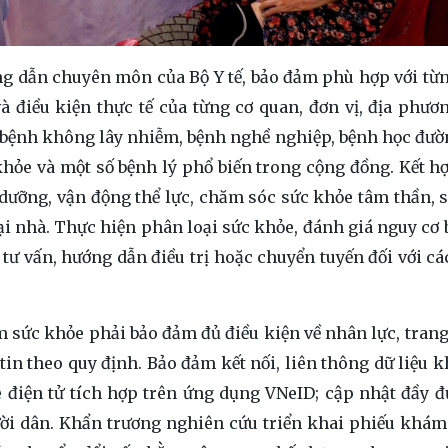
ng dẫn chuyên môn của Bộ Y tế, bảo đảm phù hợp với t
 và điều kiện thực tế của từng cơ quan, đơn vị, địa phươ
 bệnh không lây nhiễm, bệnh nghề nghiệp, bệnh học đườ
khỏe và một số bệnh lý phổ biến trong cộng đồng. Kết 
 dưỡng, vận động thể lực, chăm sóc sức khỏe tâm thần, 
ại nhà. Thực hiện phân loại sức khỏe, đánh giá nguy cơ b
 tư vấn, hướng dẫn điều trị hoặc chuyển tuyến đối với cá
sức khỏe phải bảo đảm đủ điều kiện về nhân lực, trang t
 tin theo quy định. Bảo đảm kết nối, liên thông dữ liệu 
e điện tử tích hợp trên ứng dụng VNeID; cập nhật đầy đ
ời dân. Khẩn trương nghiên cứu triển khai phiếu khám 