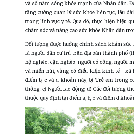
và số năm sống khỏe mạnh của Nhân dân. Đồn
tăng cường quản lý sức khỏe liên tục, lâu dà
trong lĩnh vực y tế. Qua đó, thực hiện hiệu 
chăm sóc và nâng cao sức khỏe Nhân dân tro
Đối tượng được hưởng chính sách khám sức 
là người dân cư trú trên địa bàn thành phố (t
hộ nghèo, cận nghèo, người có công, người mắ
và miền núi, vùng có điều kiện kinh tế - xã
điểm b, c và d khoản này; b) Trẻ em trong 
thông; c) Người lao động; d) Các đối tượng t
thuộc quy định tại điểm a, b, c và điểm d khoả