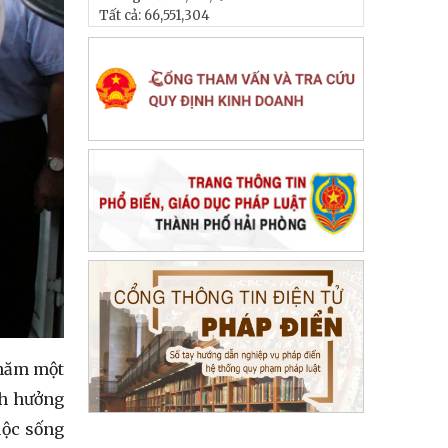
Tất cả:
66,551,304
 năm một
nh hưởng
uộc sống