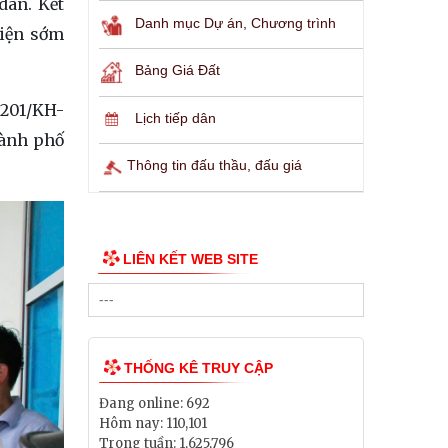
dân. Kết
Danh mục Dự án, Chương trình
hiện sớm
Bảng Giá Đất
 201/KH-
Lịch tiếp dân
hành phố
Thông tin đấu thầu, đấu giá
LIÊN KẾT WEB SITE
THỐNG KÊ TRUY CẬP
Đang online:
692
Hôm nay:
110,101
Trong tuần:
1,625,796