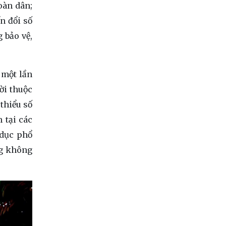
oàn dân;
n đổi số
 bảo vệ,
 một lần
ười thuộc
thiểu số
 tại các
 dục phổ
ng không