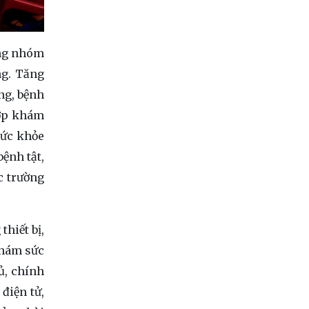
ừng nhóm
ng. Tăng
ng, bệnh
hợp khám
sức khỏe
ệnh tật,
c trường
hiết bị,
khám sức
ủ, chính
điện tử,