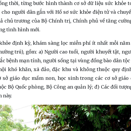
g thời, từng bước hình thành cơ sở dữ liệu sức khỏe t
i cho người dân gắn với Hồ sơ sức khỏe điện tử và chuyể
quả chủ trương của Bộ Chính trị, Chính phủ về tăng cường
ng tình hình mới.
khỏe định kỳ, khám sàng lọc miễn phí ít nhất mỗi năm
hường trú), gồm: a) Người cao tuổi, người khuyết tật, ng
c bệnh mạn tính, người sống tại vùng đồng bào dân tộc 
 hội khó khăn, xã đảo, đặc khu và không thuộc quy định
cơ sở giáo dục mầm non, học sinh trong các cơ sở giáo
huộc Bộ Quốc phòng, Bộ Công an quản lý; đ) Các đối tượ
n này.