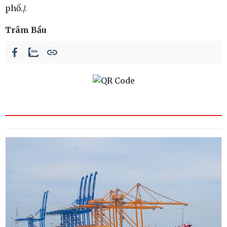
phố./.
Trâm Bầu