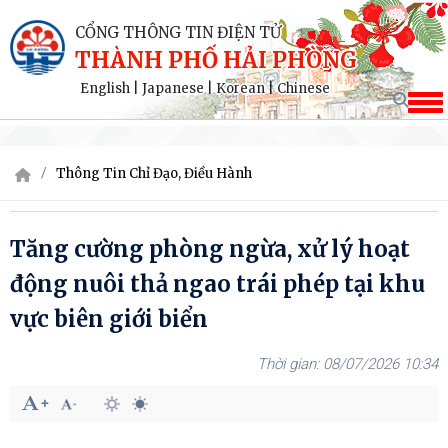
CỔNG THÔNG TIN ĐIỆN TỬ
THÀNH PHỐ HẢI PHÒNG
English
|
Japanese
|
Korean
|
Chinese
Thông Tin Chỉ Đạo, Điều Hành
Tăng cường phòng ngừa, xử lý hoạt
động nuôi thả ngao trái phép tại khu
vực biên giới biển
08/07/2026 10:34