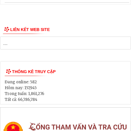
LIÊN KẾT WEB SITE
THỐNG KÊ TRUY CẬP
Đang online:
582
Hôm nay:
157,945
Trong tuần:
1,861,276
Tất cả:
66,786,784