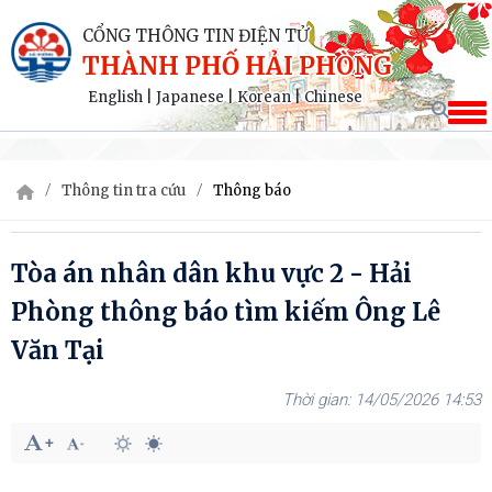
CỔNG THÔNG TIN ĐIỆN TỬ
THÀNH PHỐ HẢI PHÒNG
English
|
Japanese
|
Korean
|
Chinese
Thông tin tra cứu
Thông báo
Tòa án nhân dân khu vực 2 - Hải
Phòng thông báo tìm kiếm Ông Lê
Văn Tại
14/05/2026 14:53