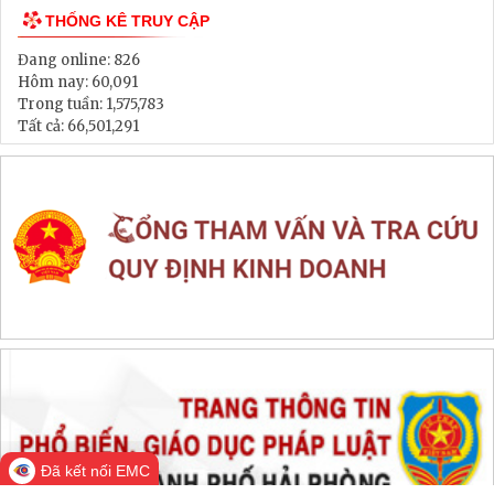
Thông tin đấu thầu, đấu giá
LIÊN KẾT WEB SITE
THỐNG KÊ TRUY CẬP
Đang online:
826
Hôm nay:
60,091
Trong tuần:
1,575,783
Tất cả:
66,501,291
Đã kết nối EMC