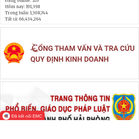
LIÊN KẾT WEB SITE
THỐNG KÊ TRUY CẬP
Đang online:
520
Hôm nay:
191,398
Trong tuần:
1,508,744
Tất cả:
66,434,264
Đã kết nối EMC