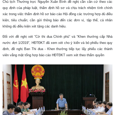
Chủ tịch Thường trực Nguyễn Xuân Bình đề nghị cần căn cứ theo các
quy định của pháp luật, thẩm định hồ sơ và chịu trách nhiệm tính chính
xác trong việc thẩm định hồ sơ báo cáo Hội đồng các trường hợp đủ điều
kiện, tiêu chuẩn; cần gửi thông báo đến các đơn vị, tập thể, cá nhân
không đủ điều kiện xét tặng các danh hiệu.
Đối với đề nghị xét “Cờ thi đua Chính phủ” và “Khen thưởng cấp Nhà
nước đợt 1/2019”, HĐTĐKT đã xem xét cho ý kiến và bỏ phiếu theo quy
định, đề nghị Ban Thi đua - Khen thưởng tiếp tục lấy phiếu các thành
viên vắng mặt tổng hợp báo cáo HĐTĐKT xem xét theo thẩm quyền