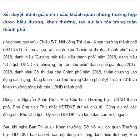
Xét duyệt, đánh giá chính xác, khách quan những trường hợp
được biểu dương, khen thưởng, tạo sự lan tỏa trong toàn
thành phố
(Haiphong.gov.vn) - Chiều 5/7, Hội đồng Thi đua - Khen thưởng thành phố
(HĐTĐKT) tổ chức họp, xét danh hiệu “Chiến sĩ thi đua thành phố” năm
2018, danh hiệu “Gương mặt tiêu biểu thành phố” năm 2018, danh hiệu
“Chủ tịch UBND xã, phường, thị trấn tiêu biểu” thành phố giai đoạn 2017-
2018, danh hiệu Cờ thi đua của Chính phủ năm 2018, Huân chương Lao
động các hạng, Bằng khen của Thủ tướng Chính phủ đợt 1 năm 2019 và
khen thưởng tổng kết của UBND thành phố.
Đồng chí Nguyễn Xuân Bình, Phó Chủ tịch Thường trực UBND thành
phố, Phó Chủ tịch Thứ nhất HĐTĐKT dự và chủ trì. Cùng dự có các
đồng chí Phó Chủ tịch, Uỷ viên HĐTĐKT và lãnh đạo các Sở, ngành.
Sau khi nghe Ban Thi đua - Khen thưởng, Sở Nội vụ, cơ quan Thường
trực HĐTĐKT báo cáo về các nội dung xét tặng danh hiệu đợt này, Phó