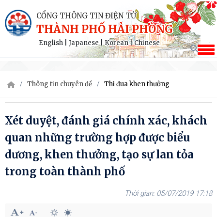
CỔNG THÔNG TIN ĐIỆN TỬ
THÀNH PHỐ HẢI PHÒNG
English
|
Japanese
|
Korean
|
Chinese
Thông tin chuyên đề
Thi đua khen thưởng
Xét duyệt, đánh giá chính xác, khách
quan những trường hợp được biểu
dương, khen thưởng, tạo sự lan tỏa
trong toàn thành phố
05/07/2019 17:18