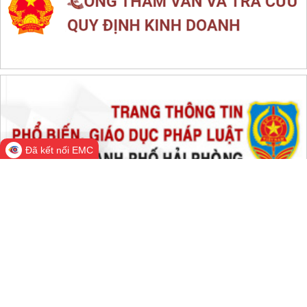
THỐNG KÊ TRUY CẬP
Đang online:
614
Hôm nay:
157,147
Trong tuần:
1,860,478
Tất cả:
66,785,986
Đã kết nối EMC