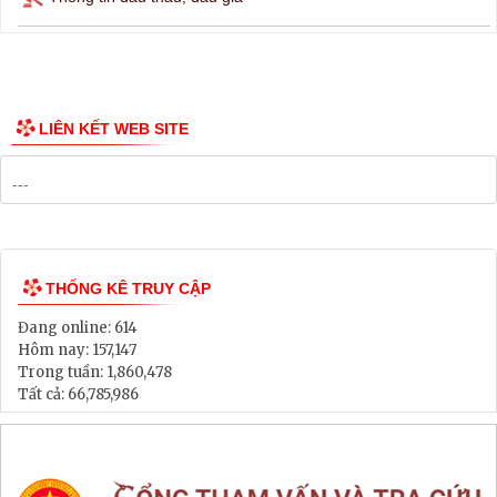
Thông tin các tuyến xe bus
Công bố Quy hoạch
Danh mục Dự án, Chương trình
Bảng Giá Đất
Lịch tiếp dân
Thông tin đấu thầu, đấu giá
LIÊN KẾT WEB SITE