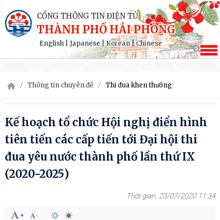
CỔNG THÔNG TIN ĐIỆN TỬ
THÀNH PHỐ HẢI PHÒNG
English
|
Japanese
|
Korean
|
Chinese
Thông tin chuyên đề
Thi đua khen thưởng
Kế hoạch tổ chức Hội nghị điển hình
tiên tiến các cấp tiến tới Đại hội thi
đua yêu nước thành phố lần thứ IX
(2020-2025)
23/07/2020 11:34