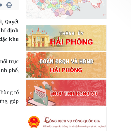
t, Quyết
chỉ định
/đặc khu
nối trực
ành phố,
Phòng tổ
ứng, góp