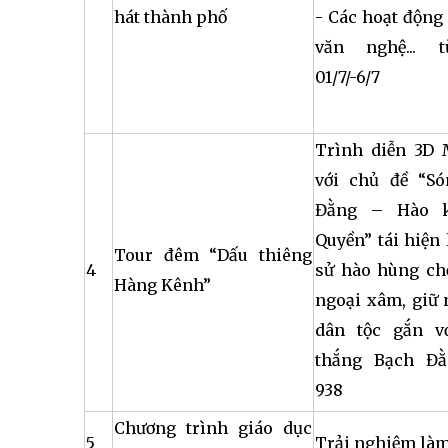
hát thành phố
- Các hoạt động
văn nghệ... 
01/7/-6/7
Trình diễn 3D
với chủ đề “S
Đằng – Hào 
Quyền” tái hiện 
Tour đêm “Dấu thiêng
4
sử hào hùng ch
Hàng Kênh”
ngoại xâm, giữ 
dân tộc gắn v
thắng Bạch Đ
938
Chương trình giáo dục
5
Trải nghiệm là