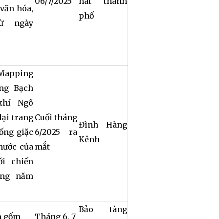
06/7/2025
hát thành
 văn hóa,
phố
từ ngày
 Mapping
óng Bạch
khí Ngô
lại trang
Cuối tháng
Đình Hàng
ống giặc
6/2025 ra
Kênh
nước của
mắt
ới chiến
ằng năm
Bảo tàng
m gốm
Tháng 6, 7