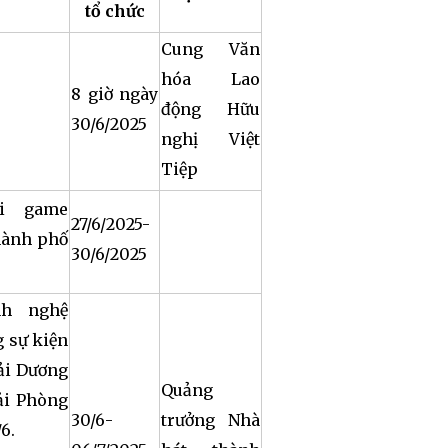
tổ chức
Cung Văn
hóa Lao
8 giờ ngày
động Hữu
30/6/2025
nghị Việt
Tiệp
i game
27/6/2025-
hành phố
30/6/2025
nh nghệ
 sự kiện
ải Dương
Quảng
ải Phòng
30/6-
trưởng Nhà
6.