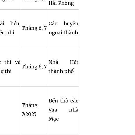
Hải Phòng
i liệu,
Các huyện
Tháng 6, 7
ếu nhi
ngoại thành
c thi và
Nhà Hát
Tháng 6, 7
ự thi
thành phố
Đền thờ các
Tháng
Vua nhà
7/2025
Mạc