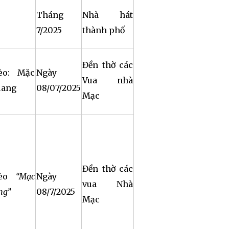
Tháng
Nhà hát
7/2025
thành phố
Đền thờ các
èo: Mặc
Ngày
Vua nhà
uang
08/07/2025
Mạc
Đền thờ các
hèo
“Mạc
Ngày
vua Nhà
ng”
08/7/2025
Mạc