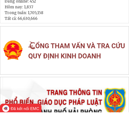
LIÊN KẾT WEB SITE
THỐNG KÊ TRUY CẬP
Đang online:
452
Hôm nay:
1,837
Trong tuần:
1,705,158
Tất cả:
66,630,666
Đã kết nối EMC