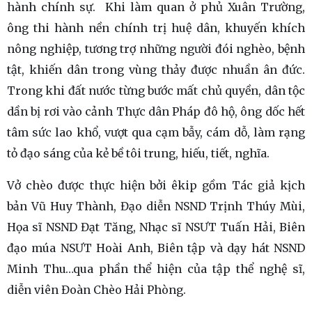
hành chính sự. Khi làm quan ở phủ Xuân Trường,
ông thi hành nền chính trị huệ dân, khuyến khích
nông nghiệp, tương trợ những người đói nghèo, bệnh
tật, khiến dân trong vùng thảy được nhuần ân đức.
Trong khi đất nước từng bước mất chủ quyền, dân tộc
dần bị rơi vào cảnh Thực dân Pháp đô hộ, ông dốc hết
tâm sức lao khổ, vượt qua cạm bẫy, cám dỗ, làm rạng
tỏ đạo sáng của kẻ bề tôi trung, hiếu, tiết, nghĩa.
Vở chèo được thực hiện bởi êkip gồm Tác giả kịch
bản Vũ Huy Thành, Đạo diễn NSND Trịnh Thúy Mùi,
Họa sĩ NSND Đạt Tăng, Nhạc sĩ NSƯT Tuấn Hải, Biên
đạo múa NSƯT Hoài Anh, Biên tập và dạy hát NSND
Minh Thu…qua phần thể hiện của tập thể nghệ sĩ,
diễn viên Đoàn Chèo Hải Phòng.