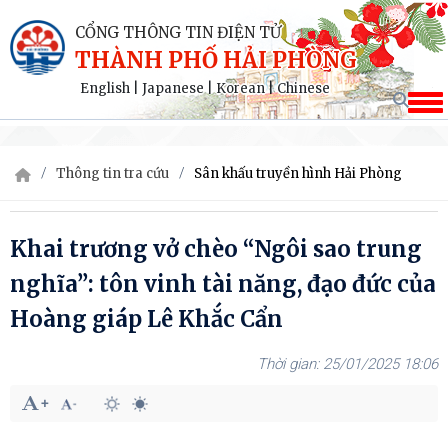
CỔNG THÔNG TIN ĐIỆN TỬ
THÀNH PHỐ HẢI PHÒNG
English
|
Japanese
|
Korean
|
Chinese
Thông tin tra cứu
Sân khấu truyền hình Hải Phòng
Khai trương vở chèo “Ngôi sao trung
nghĩa”: tôn vinh tài năng, đạo đức của
Hoàng giáp Lê Khắc Cẩn
25/01/2025 18:06