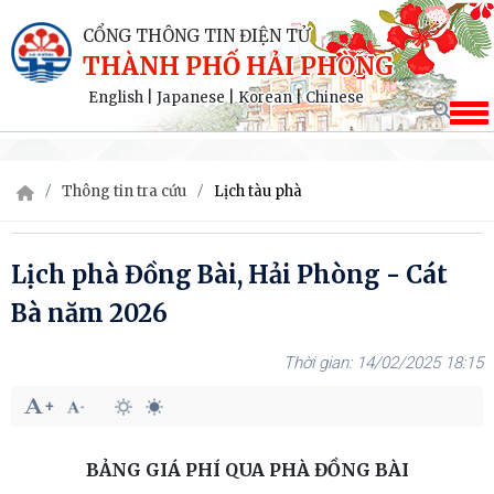
CỔNG THÔNG TIN ĐIỆN TỬ
THÀNH PHỐ HẢI PHÒNG
English
|
Japanese
|
Korean
|
Chinese
Thông tin tra cứu
Lịch tàu phà
Lịch phà Đồng Bài, Hải Phòng - Cát
Bà năm 2026
14/02/2025 18:15
BẢNG GIÁ PHÍ QUA PHÀ ĐỒNG BÀI