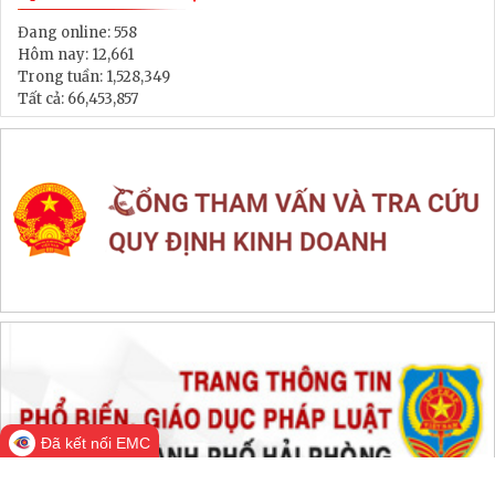
Thông tin đấu thầu, đấu giá
LIÊN KẾT WEB SITE
THỐNG KÊ TRUY CẬP
Đang online:
558
Hôm nay:
12,661
Trong tuần:
1,528,349
Tất cả:
66,453,857
Đã kết nối EMC