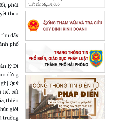
ổi, phát
Tất cả:
66,191,656
yệt theo
 thu đầy
hành phố
ản lý Di
tạm dừng
nghị Quý
 tiết bất
a, thiên
hút giới
à trường