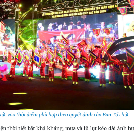
chức vào thời điểm phù hợp theo quyết định của Ban Tổ chức
iện thời tiết bất khả kháng, mưa và lũ lụt kéo dài ảnh h