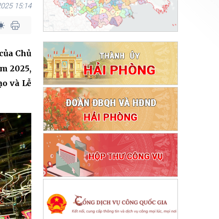
025 15:14
 của Chủ
ăm 2025,
ạo và Lễ