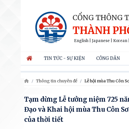
CỔNG THÔNG T
THÀNH PH
English
|
Japanese
|
Korean
TIN TỨC - SỰ KIỆN
CÔNG DÂN
Thông tin chuyên đề
Lễ hội mùa Thu Côn S
Tạm dừng Lễ tưởng niệm 725 nă
Đạo và Khai hội mùa Thu Côn Sơn
của thời tiết