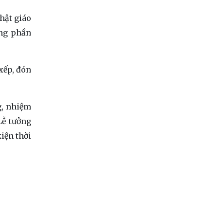
hật giáo
ung phần
 xếp, đón
g, nhiệm
Lễ tưởng
iện thời