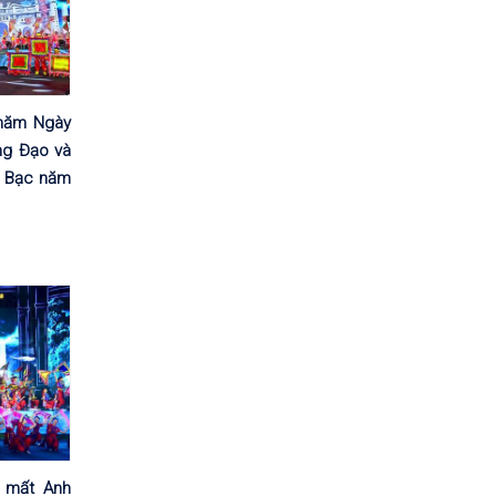
 năm Ngày
ng Đạo và
p Bạc năm
 mất Anh