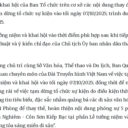
hai hội của Ban Tổ chức trên cơ sở các nội dung thay đ
m dừng tổ chức sự kiện vào tối ngày 07/10/2025; trình du
5.
ưởng niệm và khai hội vào thời điểm phù hợp sau khi tiếp
thuật và ý kiến chỉ đạo của Chủ tịch Ủy ban nhân dân t
g chủ trì cùng Sở Văn hóa, Thể thao và Du lịch, Ban Qu
 quan chuyên môn của Đài Truyền hình Việt Nam về việc 
niệm và khai hội vào tối ngày 07/10/2025; đồng thời đề 
g rãi về việc tạm dừng tổ chức sự kiện do điều kiện thời
 tin tiêu biểu, đặc sắc nhằm quảng bá các di sản văn hó
ải Phòng để thay thế, hoàn thiện nội dung phóng sự 5 p
nh Nghiêm - Côn Sơn Kiếp Bạc tại phần Lễ tưởng niệm v
g tỏa sáng miền di sản".