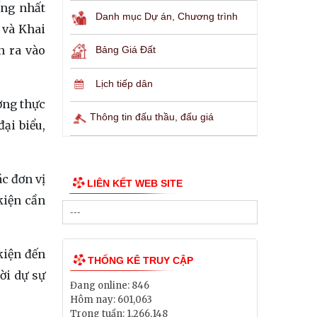
ống nhất
Danh mục Dự án, Chương trình
 và Khai
n ra vào
Bảng Giá Đất
Lịch tiếp dân
ơng thực
Thông tin đấu thầu, đấu giá
ại biểu,
ác đơn vị
LIÊN KẾT WEB SITE
kiện cần
kiện đến
THỐNG KÊ TRUY CẬP
ời dự sự
Đang online:
846
Hôm nay:
601,063
Trong tuần:
1,266,148