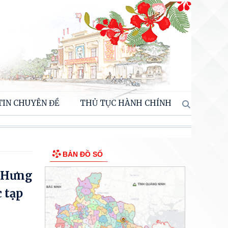
TIN CHUYÊN ĐỀ
THỦ TỤC HÀNH CHÍNH
BẢN ĐỒ SỐ
n Hưng
 tạp