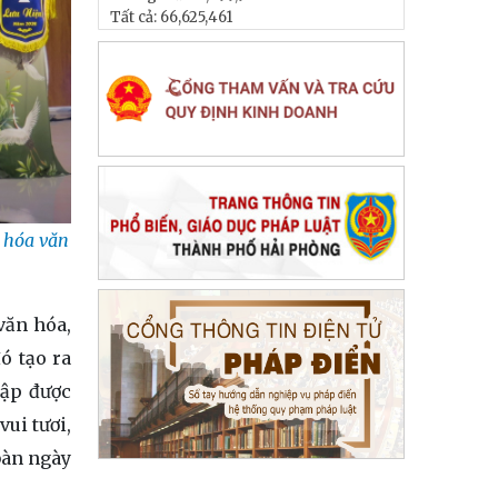
Tất cả:
66,625,461
n hóa văn
văn hóa,
ó tạo ra
tập được
ui tươi,
bàn ngày