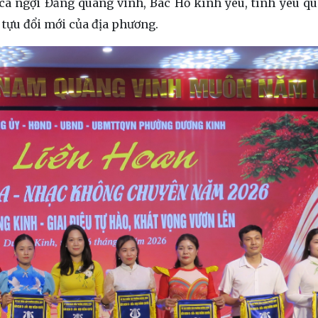
a ngợi Đảng quang vinh, Bác Hồ kính yêu, tình yêu q
tựu đổi mới của địa phương.