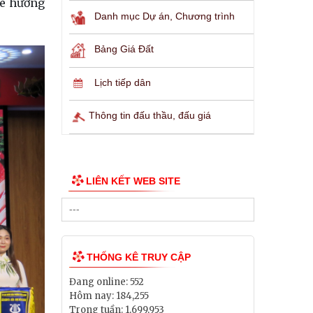
uê hương
Danh mục Dự án, Chương trình
Bảng Giá Đất
Lịch tiếp dân
Thông tin đấu thầu, đấu giá
LIÊN KẾT WEB SITE
THỐNG KÊ TRUY CẬP
Đang online:
552
Hôm nay:
184,255
Trong tuần:
1,699,953