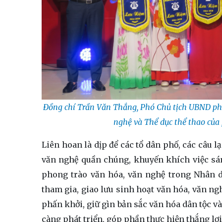
Đồng chí Trần Văn Thắng, Phó Chủ tịch UBND phườ
nghệ và Thể dục thể thao của 
Liên hoan là dịp để các tổ dân phố, các câu 
văn nghệ quần chúng, khuyến khích việc sáng
phong trào văn hóa, văn nghệ trong Nhân dâ
tham gia, giao lưu sinh hoạt văn hóa, văn ngh
phấn khởi, giữ gìn bản sắc văn hóa dân tộc 
càng phát triển, góp phần thực hiện thắng lợ