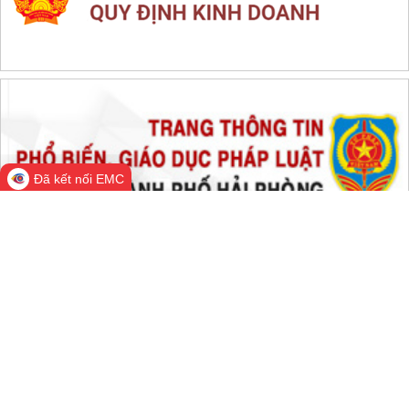
THỐNG KÊ TRUY CẬP
Đang online:
502
Hôm nay:
35,266
Trong tuần:
1,550,958
Tất cả:
66,476,466
Đã kết nối EMC