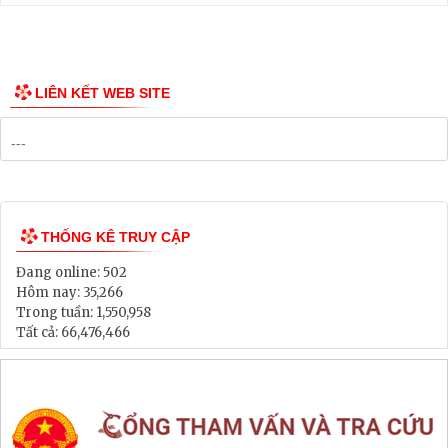
Thông tin các tuyến xe bus
Công bố Quy hoạch
Danh mục Dự án, Chương trình
Bảng Giá Đất
Lịch tiếp dân
Thông tin đấu thầu, đấu giá
LIÊN KẾT WEB SITE