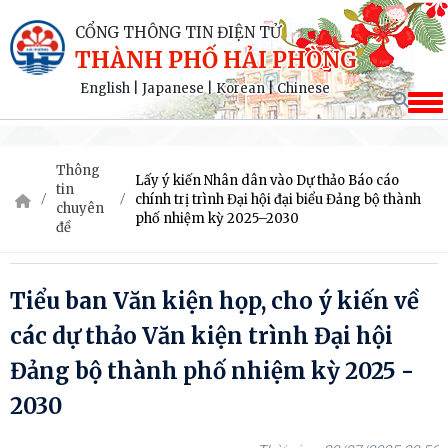
CỔNG THÔNG TIN ĐIỆN TỬ
THÀNH PHỐ HẢI PHÒNG
English
|
Japanese
|
Korean
|
Chinese
Thông
Lấy ý kiến Nhân dân vào Dự thảo Báo cáo
tin
chính trị trình Đại hội đại biểu Đảng bộ thành
chuyên
phố nhiệm kỳ 2025–2030
đề
Tiểu ban Văn kiện họp, cho ý kiến về
các dự thảo Văn kiện trình Đại hội
Đảng bộ thành phố nhiệm kỳ 2025 -
2030