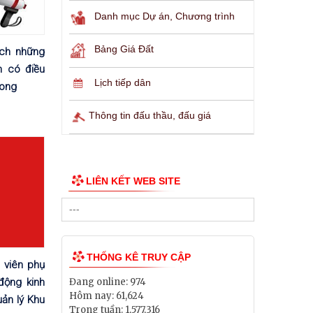
Danh mục Dự án, Chương trình
Bảng Giá Đất
ách những
h có điều
Lịch tiếp dân
hong
Thông tin đấu thầu, đấu giá
LIÊN KẾT WEB SITE
THỐNG KÊ TRUY CẬP
 viên phụ
động kinh
Đang online:
974
Hôm nay:
61,624
ản lý Khu
Trong tuần:
1,577,316