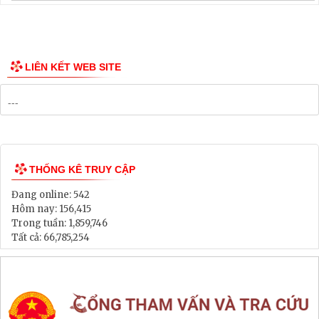
Thông tin các tuyến xe bus
Công bố Quy hoạch
Danh mục Dự án, Chương trình
Bảng Giá Đất
Lịch tiếp dân
Thông tin đấu thầu, đấu giá
LIÊN KẾT WEB SITE