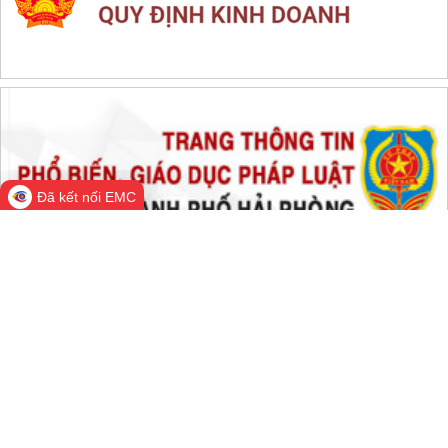
THỐNG KÊ TRUY CẬP
Đang online:
542
Hôm nay:
156,415
Trong tuần:
1,859,746
Tất cả:
66,785,254
Đã kết nối EMC