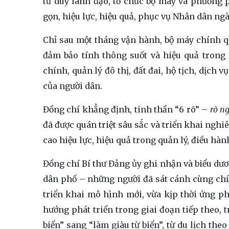
tư duy lãnh đạo, tổ chức bộ máy và phương 
gọn, hiệu lực, hiệu quả, phục vụ Nhân dân ngà
Chỉ sau một tháng vận hành, bộ máy chính 
đảm bảo tính thông suốt và hiệu quả trong 
chính, quản lý đô thị, đất đai, hộ tịch, dịch 
của người dân.
Đồng chí khẳng định, tinh thần “6 rõ” –
rõ ng
đã được quán triệt sâu sắc và triển khai ngh
cao hiệu lực, hiệu quả trong quản lý, điều hà
Đồng chí Bí thư Đảng ủy ghi nhận và biểu dươ
dân phố – những người đã sát cánh cùng chí
triển khai mô hình mới, vừa kịp thời ứng ph
hướng phát triển trong giai đoạn tiếp theo,
biển” sang “làm giàu từ biển”, từ du lịch th