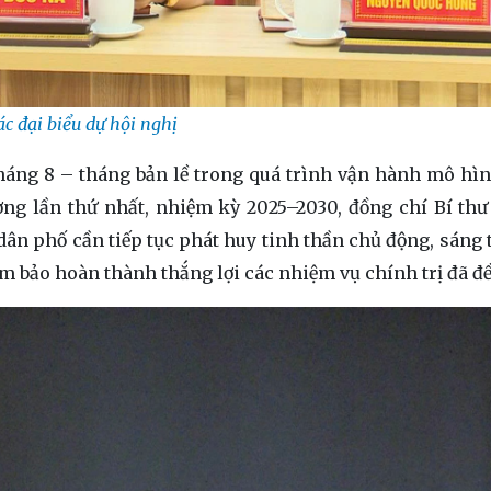
ác đại biểu dự hội nghị
tháng 8 – tháng bản lề trong quá trình vận hành mô hì
ng lần thứ nhất, nhiệm kỳ 2025–2030, đồng chí Bí thư
 dân phố cần tiếp tục phát huy tinh thần chủ động, sáng 
m bảo hoàn thành thắng lợi các nhiệm vụ chính trị đã đề