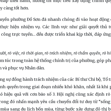
pháp điều hành, hướng tới mục tiêu xây dựng chính qu
y càng tốt hơn.
quyền phường Đồ Sơn đã nhanh chóng đi vào hoạt động 
thực hiện nhiệm vụ. Các lĩnh vực như giải quyết thủ 
vụ công trực tuyến… đều được triển khai kịp thời, đáp ứn
ười, rõ việc, rõ thời gian, rõ trách nhiệm, rõ thẩm quyền, rõ h
iêm túc trong toàn hệ thống chính trị của phường, góp p
nh và phục vụ Nhân dân.
ng sự đồng hành trách nhiệm của các Bí thư Chi bộ, Tổ t
nh quyền trong giai đoạn nhiều khó khăn, nhất là khi 
ó hiệu quả với cơn bão số 3. Hội nghị cũng xác định r
 trong đó nhấn mạnh yêu cầu chuyển đổi tư duy từ “sống
eo mùa sang du lịch bốn mùa, từng bước xây dựng đô thị b