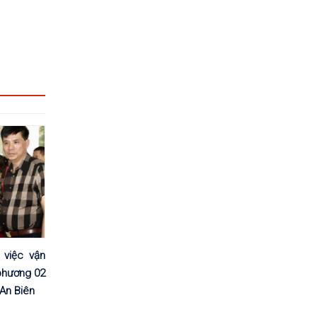
 việc vận
phương 02
 An Biên