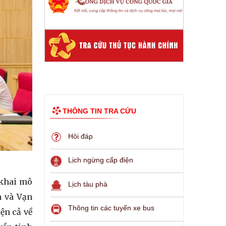
THÔNG TIN TRA CỨU
Hỏi đáp
Lịch ngừng cấp điện
 khai mô
Lịch tàu phà
n và Vạn
Thông tin các tuyến xe bus
ện cả về