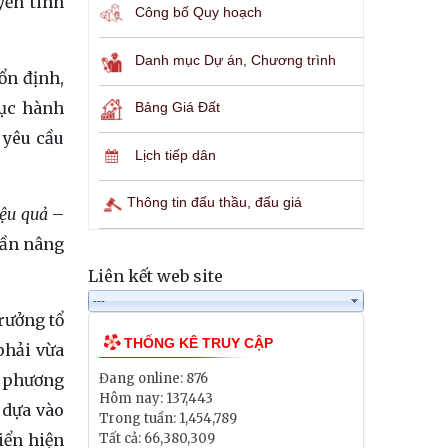
yền tinh
Công bố Quy hoạch
Danh mục Dự án, Chương trình
ổn định,
tục hành
Bảng Giá Đất
g yêu cầu
Lịch tiếp dân
Thông tin đấu thầu, đấu giá
iệu quả
–
hần nâng
Liên kết web site
rưởng tổ
THỐNG KÊ TRUY CẬP
phải vừa
õ phương
Đang online:
876
Hôm nay:
137,443
 dựa vào
Trong tuần:
1,454,789
iển hiện
Tất cả:
66,380,309