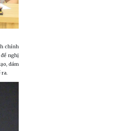
nh chính
 đề nghị
tạo, dám
 ra.