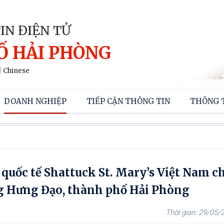
IN ĐIỆN TỬ
Ố HẢI PHÒNG
|
Chinese
DOANH NGHIỆP
TIẾP CẬN THÔNG TIN
THÔNG 
quốc tế Shattuck St. Mary’s Việt Nam c
ng Hưng Đạo, thành phố Hải Phòng
29/05/2