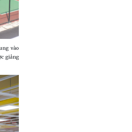
rung vào
ợc giảng