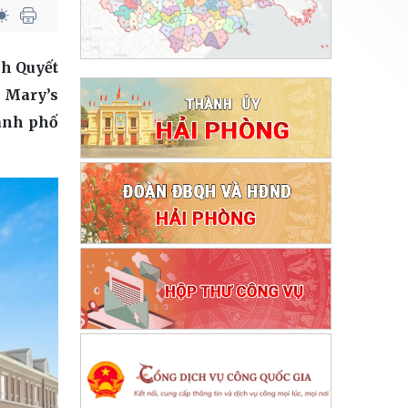
nh Quyết
. Mary’s
hành phố