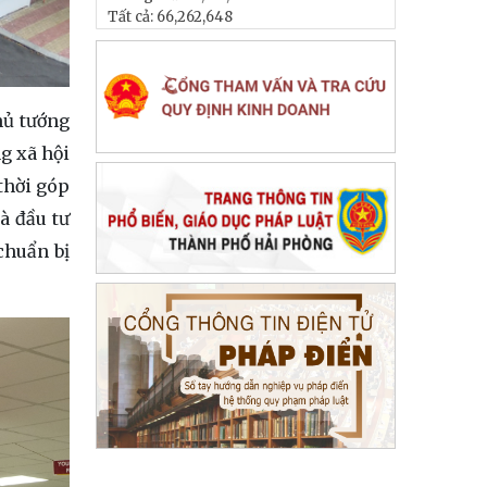
Tất cả:
66,262,648
hủ tướng
g xã hội
thời góp
à đầu tư
 chuẩn bị