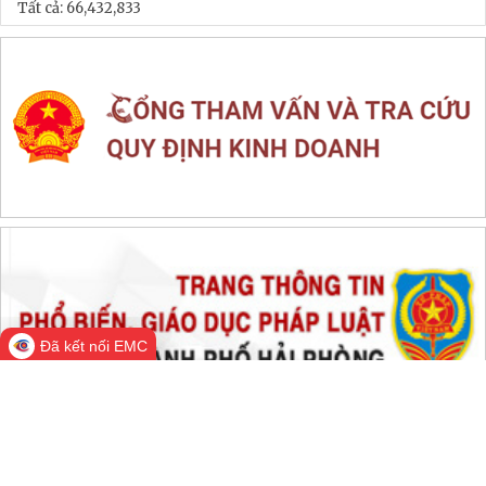
LIÊN KẾT WEB SITE
THỐNG KÊ TRUY CẬP
Đang online:
528
Hôm nay:
189,967
Trong tuần:
1,507,313
Tất cả:
66,432,833
Đã kết nối EMC