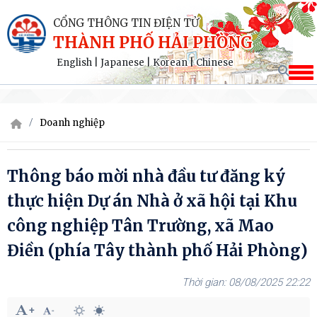
CỔNG THÔNG TIN ĐIỆN TỬ
THÀNH PHỐ HẢI PHÒNG
English
|
Japanese
|
Korean
|
Chinese
Doanh nghiệp
Thông báo mời nhà đầu tư đăng ký
thực hiện Dự án Nhà ở xã hội tại Khu
công nghiệp Tân Trường, xã Mao
Điền (phía Tây thành phố Hải Phòng)
08/08/2025 22:22