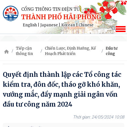
CỔNG THÔNG TIN ĐIỆN TỬ
THÀNH PHỐ HẢI PHÒNG
English
|
Japanese
|
Korean
|
Chinese
Tiếp cận
Chiến Lược, Định Hướng, Kế
Đầu tư
thông tin
Hoạch Phát triển
công
Quyết định thành lập các Tổ công tác
kiểm tra, đôn đốc, tháo gỡ khó khăn,
vướng mắc, đẩy mạnh giải ngân vốn
đầu tư công năm 2024
24/05/2024 10:08