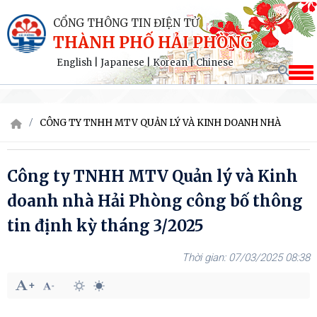
CỔNG THÔNG TIN ĐIỆN TỬ
THÀNH PHỐ HẢI PHÒNG
English
|
Japanese
|
Korean
|
Chinese
CÔNG TY TNHH MTV QUẢN LÝ VÀ KINH DOANH NHÀ
Công ty TNHH MTV Quản lý và Kinh
doanh nhà Hải Phòng công bố thông
tin định kỳ tháng 3/2025
07/03/2025 08:38