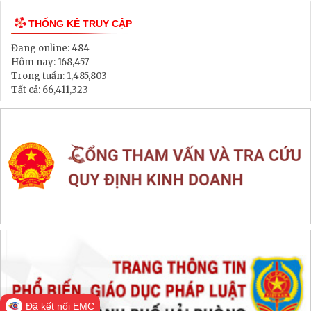
Thông tin đấu thầu, đấu giá
LIÊN KẾT WEB SITE
THỐNG KÊ TRUY CẬP
Đang online:
484
Hôm nay:
168,457
Trong tuần:
1,485,803
Tất cả:
66,411,323
Đã kết nối EMC