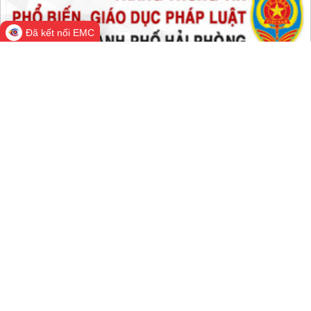
Tất cả:
66,207,538
Đã kết nối EMC