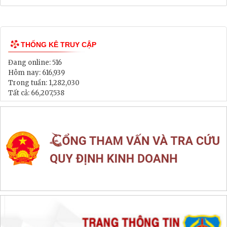
Bảng Giá Đất
Lịch tiếp dân
Thông tin đấu thầu, đấu giá
LIÊN KẾT WEB SITE
THỐNG KÊ TRUY CẬP
Đang online:
516
Hôm nay:
616,939
Trong tuần:
1,282,030