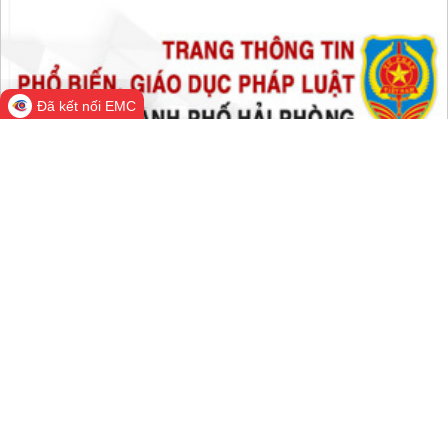
Đang online:
964
Hôm nay:
83,176
Trong tuần:
1,400,522
Tất cả:
66,326,039
Đã kết nối EMC