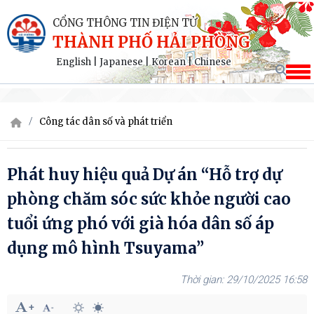
CỔNG THÔNG TIN ĐIỆN TỬ
THÀNH PHỐ HẢI PHÒNG
English
|
Japanese
|
Korean
|
Chinese
Công tác dân số và phát triển
Phát huy hiệu quả Dự án “Hỗ trợ dự
phòng chăm sóc sức khỏe người cao
tuổi ứng phó với già hóa dân số áp
dụng mô hình Tsuyama”
29/10/2025 16:58