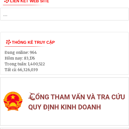
Danh mục Dự án, Chương trình
Bảng Giá Đất
Lịch tiếp dân
Thông tin đấu thầu, đấu giá
LIÊN KẾT WEB SITE
THỐNG KÊ TRUY CẬP