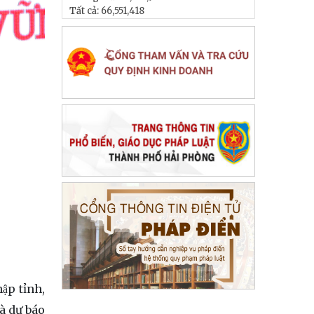
Tất cả:
66,551,418
̣p tỉnh,
và dự báo