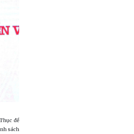
y Thục đề
hính sách