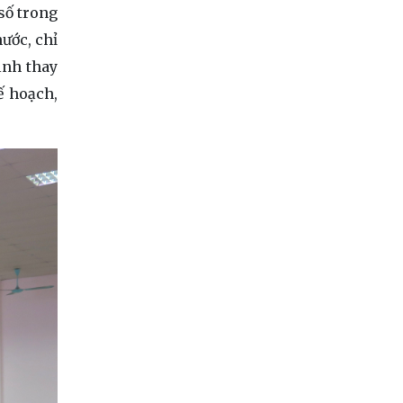
số trong
ước, chỉ
inh thay
ế hoạch,