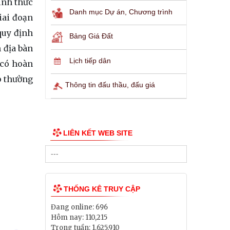
ính thức
Danh mục Dự án, Chương trình
iai đoạn
quy định
Bảng Giá Đất
 địa bàn
Lịch tiếp dân
 có hoàn
p thường
Thông tin đấu thầu, đấu giá
LIÊN KẾT WEB SITE
THỐNG KÊ TRUY CẬP
Đang online:
696
Hôm nay:
110,215
Trong tuần:
1,625,910