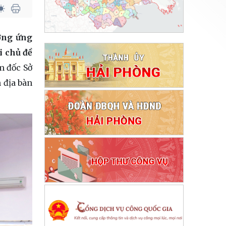
ưởng ứng
i chủ đề
m đốc Sở
 địa bàn