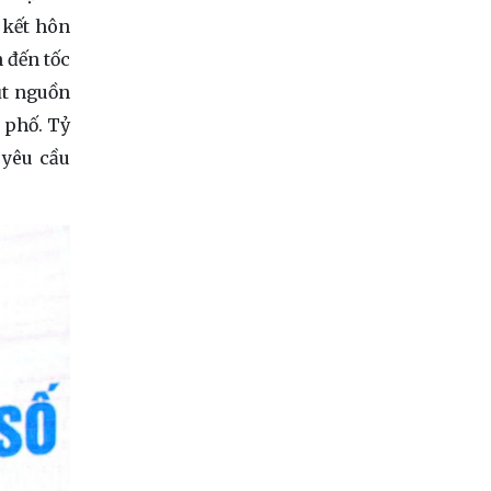
 kết hôn
đến tốc
hụt nguồn
h phố. Tỷ
 yêu cầu