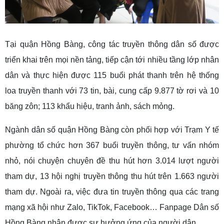
Tại quận Hồng Bàng, công tác truyền thông dân số được
triển khai trên mọi nền tảng, tiếp cận tới nhiều tầng lớp nhân
dân và thực hiện được 115 buổi phát thanh trên hệ thống
loa truyền thanh với 73 tin, bài, cung cấp 9.877 tờ rơi và 10
băng zôn; 113 khẩu hiệu, tranh ảnh, sách mỏng.
Ngành dân số quận Hồng Bàng còn phối hợp với Trạm Y tế
phường tổ chức hơn 367 buổi truyền thông, tư vấn nhóm
nhỏ, nói chuyện chuyên đề thu hút hơn 3.014 lượt người
tham dự, 13 hội nghị truyền thông thu hút trên 1.663 người
tham dự. Ngoài ra, việc đưa tin truyền thông qua các trang
mạng xã hội như Zalo, TikTok, Facebook… Fanpage Dân số
Hồng Bàng nhận được sự hưởng ứng của người dân.