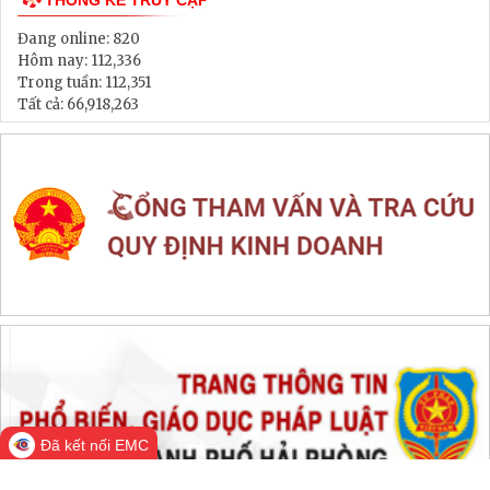
Thông tin đấu thầu, đấu giá
LIÊN KẾT WEB SITE
THỐNG KÊ TRUY CẬP
Đang online:
820
Hôm nay:
112,336
Trong tuần:
112,351
Tất cả:
66,918,263
Đã kết nối EMC