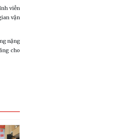
ĩnh viễn
gian vận
ơng nặng
năng cho