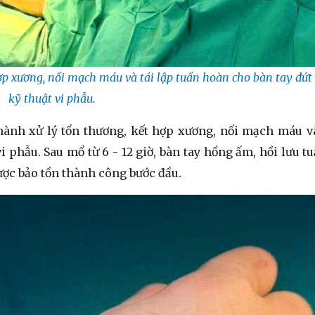
ợp xương, nối mạch máu và tái lập tuần hoàn cho bàn tay đứt
kỹ thuật vi phẫu.
 hành xử lý tổn thương, kết hợp xương, nối mạch máu và
i phẫu. Sau mổ từ 6 - 12 giờ, bàn tay hồng ấm, hồi lưu t
được bảo tồn thành công bước đầu.