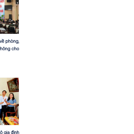
về phòng,
thông cho
ộ gia đình