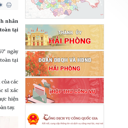
ệnh nhân
toàn tại
57’ ngày
toàn tại
 của các
c sĩ xác
hực hiện
àn tay.