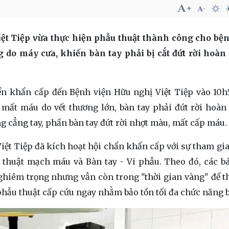
iệt Tiệp vừa thực hiện phẫu thuật thành công cho b
ng do máy cưa, khiến bàn tay phải bị cắt đứt rời hoàn 
ển khẩn cấp đến Bệnh viện Hữu nghị Việt Tiệp vào 10h
 mất máu do vết thương lớn, bàn tay phải đứt rời hoàn 
ng cẳng tay, phần bàn tay đứt rời nhợt màu, mất cấp máu.
iệt Tiệp đã kích hoạt hội chẩn khẩn cấp với sự tham gia
thuật mạch máu và Bàn tay - Vi phẫu. Theo đó, các bá
nghiêm trọng nhưng vẫn còn trong "thời gian vàng" để t
 phẫu thuật cấp cứu ngay nhằm bảo tồn tối đa chức năng b