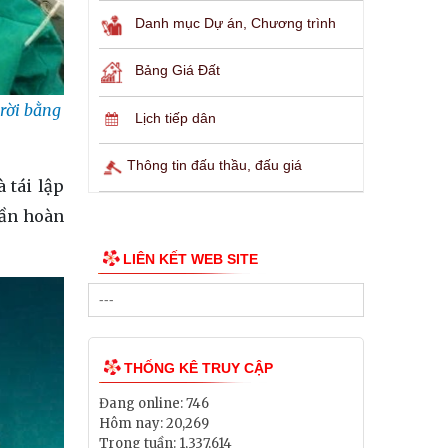
Danh mục Dự án, Chương trình
Bảng Giá Đất
 rời bằng
Lịch tiếp dân
Thông tin đấu thầu, đấu giá
 tái lập
uần hoàn
LIÊN KẾT WEB SITE
THỐNG KÊ TRUY CẬP
Đang online:
746
Hôm nay:
20,269
Trong tuần:
1,337,614