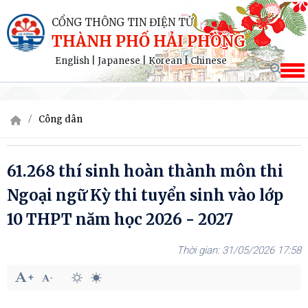
CỔNG THÔNG TIN ĐIỆN TỬ
THÀNH PHỐ HẢI PHÒNG
English
|
Japanese
|
Korean
|
Chinese
Công dân
61.268 thí sinh hoàn thành môn thi
Ngoại ngữ Kỳ thi tuyển sinh vào lớp
10 THPT năm học 2026 - 2027
31/05/2026 17:58