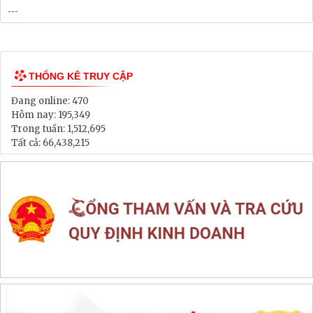
THỐNG KÊ TRUY CẬP
Đang online:
470
Hôm nay:
195,349
Trong tuần:
1,512,695
Tất cả:
66,438,215