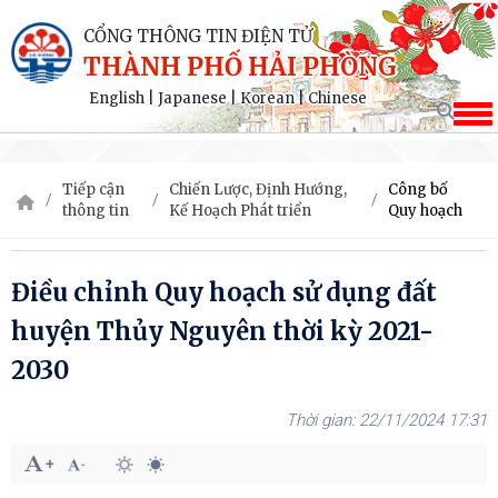
CỔNG THÔNG TIN ĐIỆN TỬ
THÀNH PHỐ HẢI PHÒNG
English
|
Japanese
|
Korean
|
Chinese
Tiếp cận
Chiến Lược, Định Hướng,
Công bố
thông tin
Kế Hoạch Phát triển
Quy hoạch
Điều chỉnh Quy hoạch sử dụng đất
huyện Thủy Nguyên thời kỳ 2021-
2030
22/11/2024 17:31