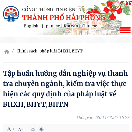
CỔNG THÔNG TIN ĐIỆN TỬ
THÀNH PHỐ HẢI PHÒNG
English
|
Japanese
|
Korean
|
Chinese
Chính sách, pháp luật BHXH, BHYT
Tập huấn hướng dẫn nghiệp vụ thanh
tra chuyên ngành, kiểm tra việc thực
hiện các quy định của pháp luật về
BHXH, BHYT, BHTN
03/11/2022 15:27