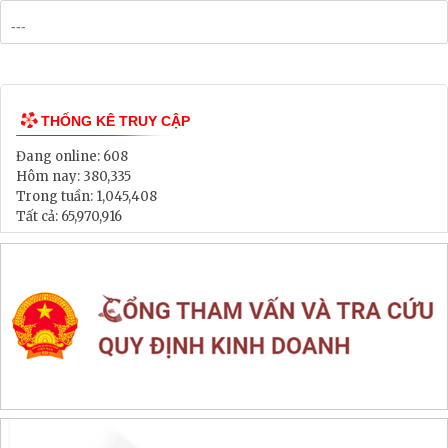
THỐNG KÊ TRUY CẬP
Đang online:
608
Hôm nay:
380,335
Trong tuần:
1,045,408
Tất cả:
65,970,916