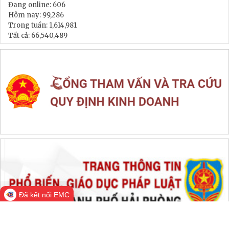
Đang online:
606
Hôm nay:
99,286
Trong tuần:
1,614,981
Tất cả:
66,540,489
Đã kết nối EMC