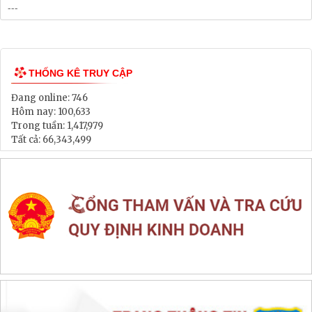
Bảng Giá Đất
Lịch tiếp dân
Thông tin đấu thầu, đấu giá
LIÊN KẾT WEB SITE
THỐNG KÊ TRUY CẬP
Đang online:
746
Hôm nay:
100,633