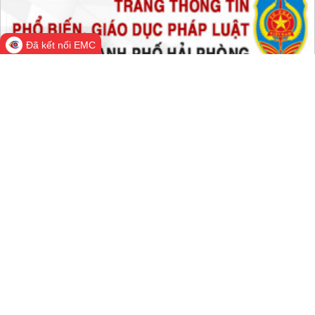
Trong tuần:
1,417,979
Tất cả:
66,343,499
Đã kết nối EMC