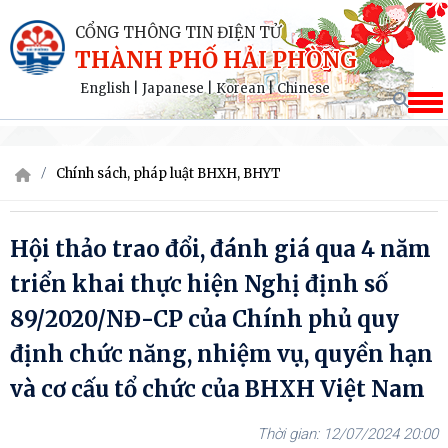
CỔNG THÔNG TIN ĐIỆN TỬ
THÀNH PHỐ HẢI PHÒNG
English
|
Japanese
|
Korean
|
Chinese
Chính sách, pháp luật BHXH, BHYT
Hội thảo trao đổi, đánh giá qua 4 năm
triển khai thực hiện Nghị định số
89/2020/NĐ-CP của Chính phủ quy
định chức năng, nhiệm vụ, quyền hạn
và cơ cấu tổ chức của BHXH Việt Nam
12/07/2024 20:00