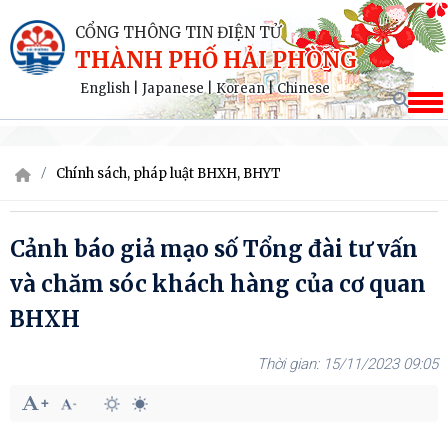
CỔNG THÔNG TIN ĐIỆN TỬ
THÀNH PHỐ HẢI PHÒNG
English
|
Japanese
|
Korean
|
Chinese
Chính sách, pháp luật BHXH, BHYT
Cảnh báo giả mạo số Tổng đài tư vấn
và chăm sóc khách hàng của cơ quan
BHXH
15/11/2023 09:05