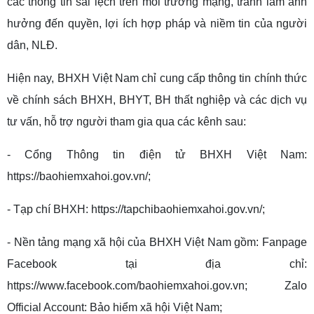
các thông tin sai lệch trên môi trường mạng, tránh làm ảnh
hưởng đến quyền, lợi ích hợp pháp và niềm tin của người
dân, NLĐ.
Hiện nay, BHXH Việt Nam chỉ cung cấp thông tin chính thức
về chính sách BHXH, BHYT, BH thất nghiệp và các dịch vụ
tư vấn, hỗ trợ người tham gia qua các kênh sau:
- Cổng Thông tin điện tử BHXH Việt Nam:
https://baohiemxahoi.gov.vn/;
- Tạp chí BHXH: https://tapchibaohiemxahoi.gov.vn/;
- Nền tảng mạng xã hội của BHXH Việt Nam gồm: Fanpage
Facebook tại địa chỉ:
https://www.facebook.com/baohiemxahoi.gov.vn; Zalo
Official Account: Bảo hiểm xã hội Việt Nam;