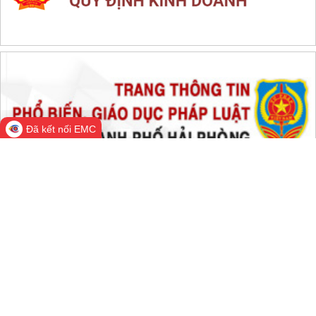
THỐNG KÊ TRUY CẬP
Đang online:
432
Hôm nay:
39,817
Trong tuần:
1,743,139
Tất cả:
66,668,647
Đã kết nối EMC