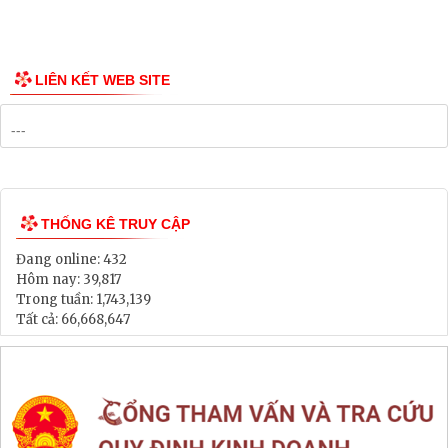
Công bố Quy hoạch
Danh mục Dự án, Chương trình
Bảng Giá Đất
Lịch tiếp dân
Thông tin đấu thầu, đấu giá
LIÊN KẾT WEB SITE