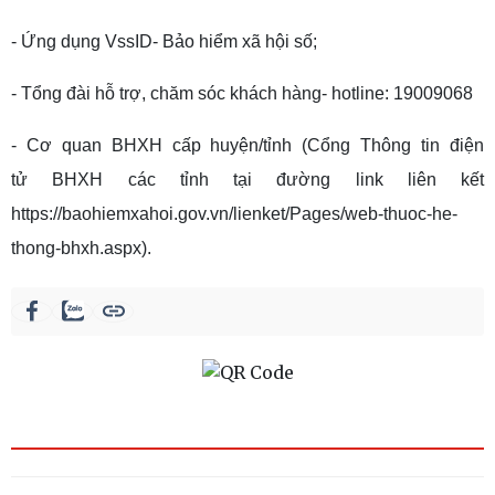
- Ứng dụng VssID- Bảo hiểm xã hội số;
- Tổng đài hỗ trợ, chăm sóc khách hàng- hotline: 19009068
- Cơ quan BHXH cấp huyện/tỉnh (Cổng Thông tin điện
tử BHXH các tỉnh tại đường link liên kết
https://baohiemxahoi.gov.vn/lienket/Pages/web-thuoc-he-
thong-bhxh.aspx).