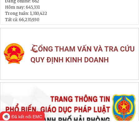
LIÊN KẾT WEB SITE
THỐNG KÊ TRUY CẬP
Đang online:
662
Hôm nay:
645,331
Trong tuần:
1,310,422
Tất cả:
66,235,930
Đã kết nối EMC