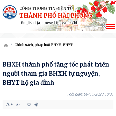
CỔNG THÔNG TIN ĐIỆN TỬ
THÀNH PHỐ HẢI PHÒNG
English
|
Japanese
|
Korean
|
Chinese
Chính sách, pháp luật BHXH, BHYT
BHXH thành phố tăng tốc phát triển
người tham gia BHXH tự nguyện,
BHYT hộ gia đình
09/11/2023 10:01