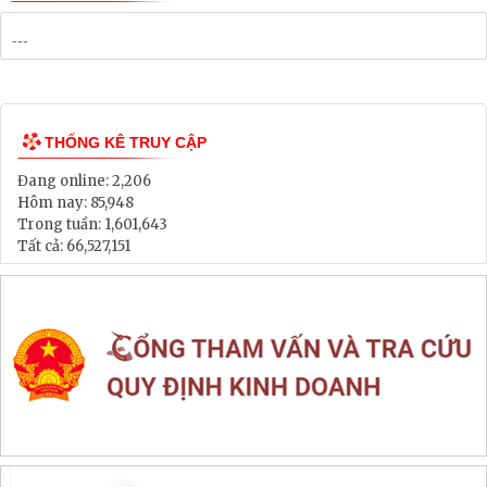
Bảng Giá Đất
Lịch tiếp dân
Thông tin đấu thầu, đấu giá
LIÊN KẾT WEB SITE
THỐNG KÊ TRUY CẬP
Đang online:
2,206