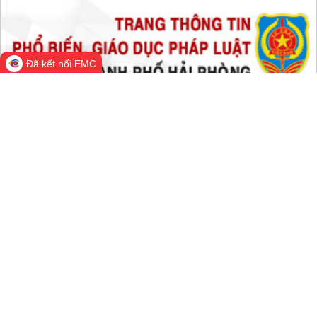
Hôm nay:
85,948
Trong tuần:
1,601,643
Tất cả:
66,527,151
Đã kết nối EMC