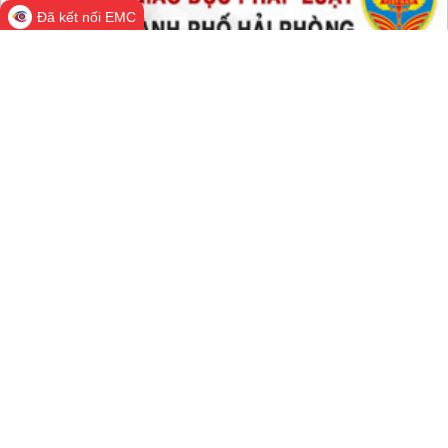
Đã kết nối EMC