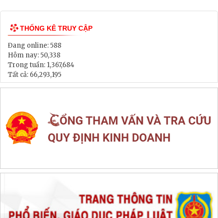
Lịch tiếp dân
Thông tin đấu thầu, đấu giá
LIÊN KẾT WEB SITE
THỐNG KÊ TRUY CẬP
Đang online:
588
Hôm nay:
50,338
Trong tuần:
1,367,684
Tất cả:
66,293,195