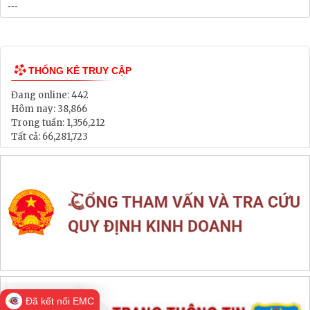
Bảng Giá Đất
Lịch tiếp dân
Thông tin đấu thầu, đấu giá
LIÊN KẾT WEB SITE
THỐNG KÊ TRUY CẬP
Đang online:
442
Hôm nay:
38,866
Đã kết nối EMC