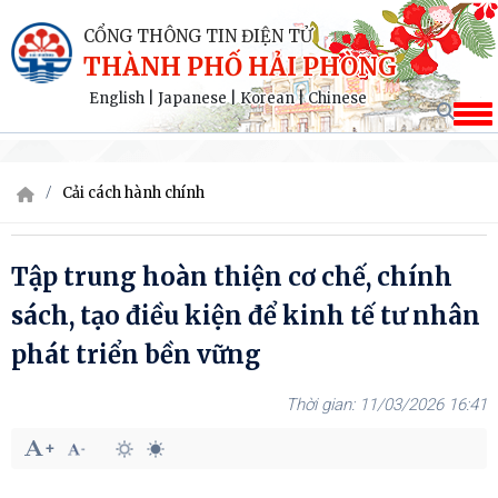
CỔNG THÔNG TIN ĐIỆN TỬ
THÀNH PHỐ HẢI PHÒNG
English
|
Japanese
|
Korean
|
Chinese
Cải cách hành chính
Tập trung hoàn thiện cơ chế, chính
sách, tạo điều kiện để kinh tế tư nhân
phát triển bền vững
11/03/2026 16:41