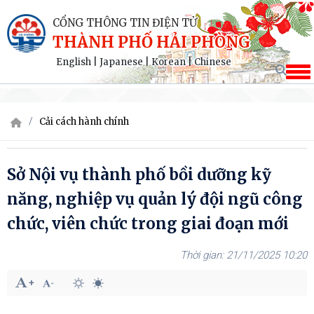
CỔNG THÔNG TIN ĐIỆN TỬ
THÀNH PHỐ HẢI PHÒNG
English
|
Japanese
|
Korean
|
Chinese
Cải cách hành chính
Sở Nội vụ thành phố bồi dưỡng kỹ
năng, nghiệp vụ quản lý đội ngũ công
chức, viên chức trong giai đoạn mới
21/11/2025 10:20