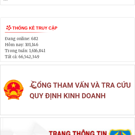
Bảng Giá Đất
Lịch tiếp dân
Thông tin đấu thầu, đấu giá
LIÊN KẾT WEB SITE
THỐNG KÊ TRUY CẬP
Đang online:
682
Hôm nay:
101,146
Trong tuần:
1,616,841