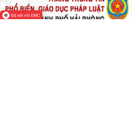
Tất cả:
66,542,349
Đã kết nối EMC