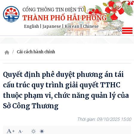
CỔNG THÔNG TIN ĐIỆN TỬ
THÀNH PHỐ HẢI PHÒNG
English
|
Japanese
|
Korean
|
Chinese
Cải cách hành chính
Quyết định phê duyệt phương án tái
cấu trúc quy trình giải quyết TTHC
thuộc phạm vi, chức năng quản lý của
Sở Công Thương
09/10/2025 15:00