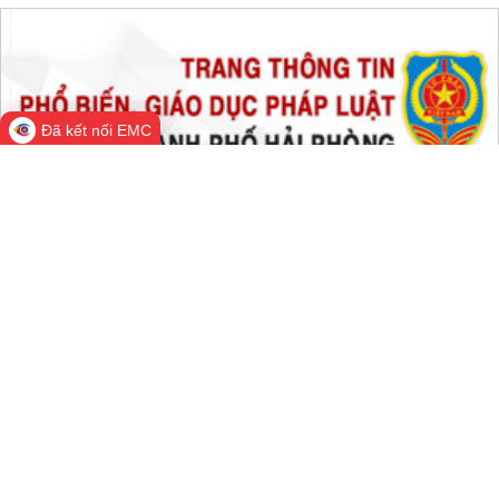
Đang online:
754
Hôm nay:
389,194
Trong tuần:
1,054,267
Tất cả:
65,979,775
Đã kết nối EMC