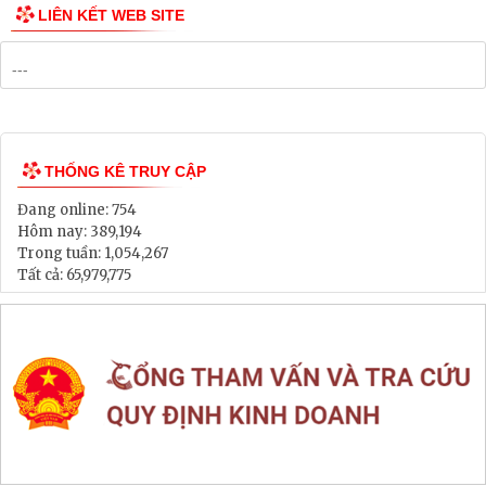
Danh mục Dự án, Chương trình
Bảng Giá Đất
Lịch tiếp dân
Thông tin đấu thầu, đấu giá
LIÊN KẾT WEB SITE
THỐNG KÊ TRUY CẬP