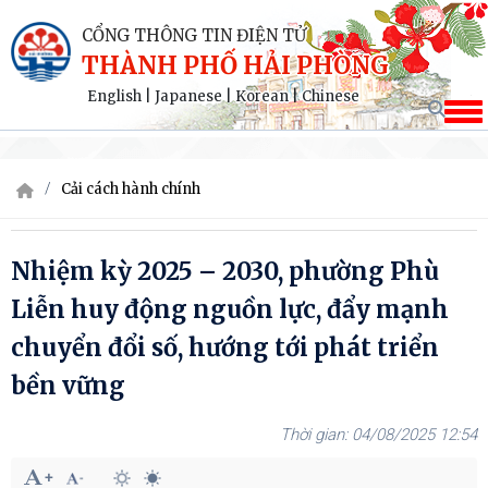
CỔNG THÔNG TIN ĐIỆN TỬ
THÀNH PHỐ HẢI PHÒNG
English
|
Japanese
|
Korean
|
Chinese
Cải cách hành chính
Nhiệm kỳ 2025 – 2030, phường Phù
Liễn huy động nguồn lực, đẩy mạnh
chuyển đổi số, hướng tới phát triển
bền vững
04/08/2025 12:54