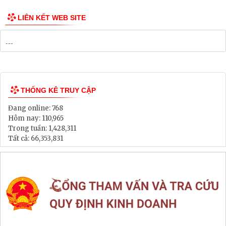
Danh mục Dự án, Chương trình
Bảng Giá Đất
Lịch tiếp dân
Thông tin đấu thầu, đấu giá
LIÊN KẾT WEB SITE