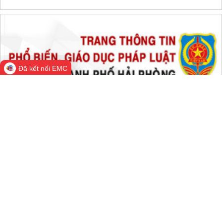
THỐNG KÊ TRUY CẬP
Đang online:
768
Hôm nay:
110,965
Trong tuần:
1,428,311
Tất cả:
66,353,831
Đã kết nối EMC