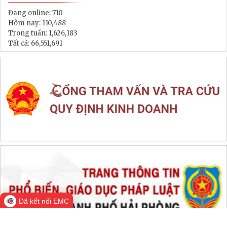
LIÊN KẾT WEB SITE
THỐNG KÊ TRUY CẬP
Đang online:
710
Hôm nay:
110,488
Trong tuần:
1,626,183
Tất cả:
66,551,691
Đã kết nối EMC