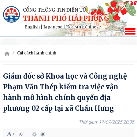
CỔNG THÔNG TIN ĐIỆN TỬ
THÀNH PHỐ HẢI PHÒNG
English
|
Japanese
|
Korean
|
Chinese
Cải cách hành chính
Giám đốc sở Khoa học và Công nghệ
Phạm Văn Thép kiểm tra việc vận
hành mô hình chính quyền địa
phương 02 cấp tại xã Chấn Hưng
17/07/2025 20:35