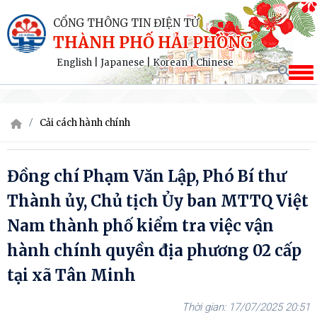
CỔNG THÔNG TIN ĐIỆN TỬ
THÀNH PHỐ HẢI PHÒNG
English
|
Japanese
|
Korean
|
Chinese
Cải cách hành chính
Đồng chí Phạm Văn Lập, Phó Bí thư
Thành ủy, Chủ tịch Ủy ban MTTQ Việt
Nam thành phố kiểm tra việc vận
hành chính quyền địa phương 02 cấp
tại xã Tân Minh
17/07/2025 20:51