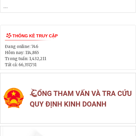
THỐNG KÊ TRUY CẬP
Đang online:
746
Hôm nay:
114,865
Trong tuần:
1,432,211
Tất cả:
66,357,731