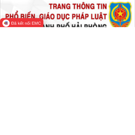
Đã kết nối EMC