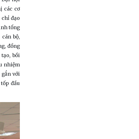
ị các cơ
i chỉ đạo
ình tổng
 cán bộ,
ng, đồng
tạo, bồi
ưu nhiệm
 gắn với
 tốp đầu