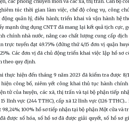
n, các phòng chuyên môn và các xã, thị trấn. Cán bộ cô
ghiêm túc thời gian làm việc, chế độ công vụ, công ch
động quản lý, điều hành; triển khai và vận hành hệ t
 đẩy mạnh ứng dụng CNTT đã mang lại kết quả tịch cực, 
nh chính nhà nước, nâng cao chất lượng cung cấp dịch
n trực tuyến đạt 49.75% (đứng thứ 4/15 đơn vị quận huyện
.25%. Các đơn vị đã chủ động triển khai việc lập hồ sơ c
m theo quy định.
i thực hiện đến tháng 9 năm 2023 đã kiểm tra được 8/17
c hiện công bố, niêm yết công khai thủ tục hành chín
n tử của huyện, các xã, thị trấn và tại bộ phận tiếp nhậ
15 lĩnh vực (244 TTHC), cấp xã 12 lĩnh vực (126 TTHC)...
ạt 98,24%; 100% hồ sơ tiếp nhận tại bộ phận Một cửa và t
đã được số hóa, số hồ sơ đã được giải quyết, số hồ sơ gi