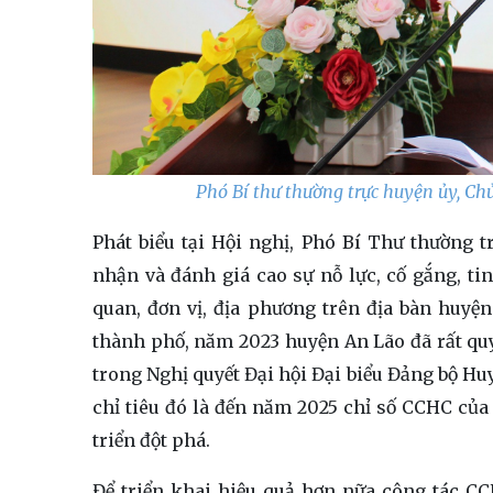
Phó Bí thư thường trực huyện ủy, Ch
Phát biểu tại Hội nghị,
Phó Bí Thư thường t
nhận và đánh giá cao sự nỗ lực, cố gắng, t
quan, đơn vị, địa phương trên địa bàn huyệ
thành phố, năm 2023 huyện An Lão đã rất quyế
trong Nghị quyết Đại hội Đại biểu Đảng bộ Huy
chỉ tiêu đó là đến năm 2025 chỉ số CCHC củ
triển đột phá.
Để triển khai hiệu quả hơn nữa công tác CC