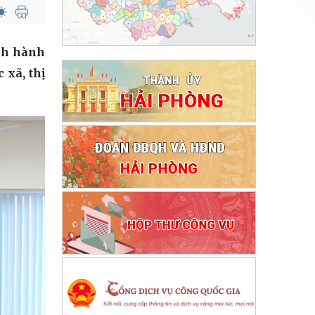
ách hành
 xã, thị