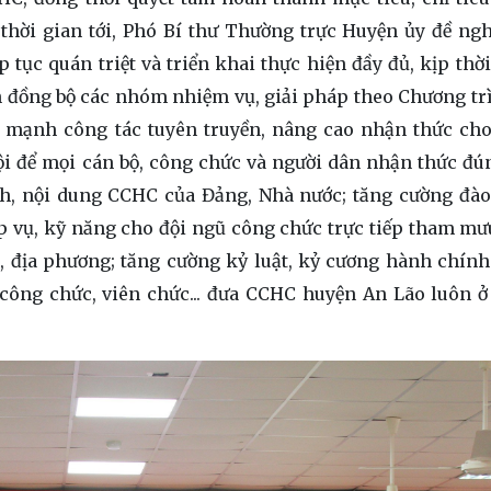
thời gian tới,
Phó Bí thư Thường trực Huyện ủy
đề ngh
p tục quán triệt và triển khai thực hiện đầy đủ, kịp thờ
ện đồng bộ các nhóm nhiệm vụ, giải pháp theo Chương tr
 mạnh công tác tuyên truyền, nâng cao nhận thức cho
ội để mọi cán bộ, công chức và người dân nhận thức đú
h, nội dung CCHC của Đảng, Nhà nước; tăng cường đào 
 vụ, kỹ năng cho đội ngũ công chức trực tiếp tham m
, địa phương; tăng cường kỷ luật, kỷ cương hành chính
 công chức, viên chức... đưa CCHC huyện An Lão luôn ở