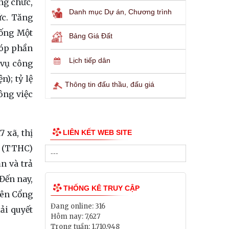
ng chức,
Danh mục Dự án, Chương trình
ức. Tăng
hống Một
Bảng Giá Đất
góp phần
Lịch tiếp dân
 vụ công
); tỷ lệ
Thông tin đấu thầu, đấu giá
ông việc
 xã, thị
LIÊN KẾT WEB SITE
h (TTHC)
n và trả
 Đến nay,
THỐNG KÊ TRUY CẬP
rên Cổng
Đang online:
316
ải quyết
Hôm nay:
7,627
Trong tuần:
1,710,948