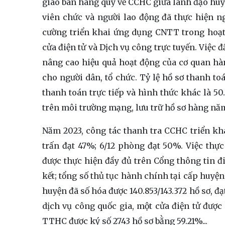
giao ban hàng quý về CCHC giữa lãnh đạo huyệ
viên chức và người lao động đã thực hiện n
cường triển khai ứng dụng CNTT trong hoạt 
cửa điện tử và Dịch vụ công trực tuyến. Việc
nâng cao hiệu quả hoạt động của cơ quan hà
cho người dân, tổ chức. Tỷ lệ hồ sơ thanh toá
thanh toán trực tiếp và hình thức khác là 50
trên môi trường mạng, lưu trữ hồ sơ hàng nă
Năm 2023, công tác thanh tra CCHC triển kha
trấn đạt 47%; 6/12 phòng đạt 50%. Việc thự
được thực hiện đầy đủ trên Cổng thông tin điệ
kết; tổng số thủ tục hành chính tại cấp huyện 
huyện đã số hóa được 140.853/143.372 hồ sơ, đ
dịch vụ công quốc gia, một cửa điện tử được 
TTHC được ký số 2743 hồ sơ bằng 59.21%...