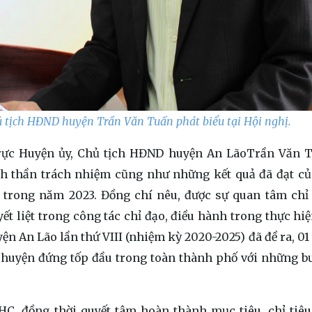
ủ tịch HĐND huyện Trần Văn Tuấn phát biểu tại Hội nghị.
rực Huyện ủy, Chủ tịch HĐND huyện An Lão
Trần Văn T
inh thần trách nhiệm cũng như những kết quả đã đạt củ
n trong năm 2023. Đồng chí nêu, được sự quan tâm chỉ
t liệt trong công tác chỉ đạo, điều hành trong thực hi
ện An Lão lần thứ VIII (nhiệm kỳ 2020-2025) đã đề ra, 01
a huyện đứng tốp đầu trong toàn thành phố với những b
HC, đồng thời quyết tâm hoàn thành mục tiêu, chỉ tiêu