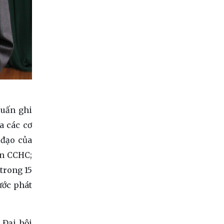
uấn ghi
a các cơ
 đạo của
ện CCHC;
 trong 15
ước phát
 Đại hội