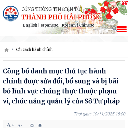
CỔNG THÔNG TIN ĐIỆN TỬ
THÀNH PHỐ HẢI PHÒNG
English
|
Japanese
|
Korean
|
Chinese
Cải cách hành chính
Công bố danh mục thủ tục hành
chính được sửa đổi, bổ sung và bị bãi
bỏ lĩnh vực chứng thực thuộc phạm
vi, chức năng quản lý của Sở Tư pháp
10/11/2025 18:00